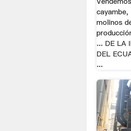
Vendemos
cayambe, .
molinos de
producció
... DE L
DEL ECUA
...