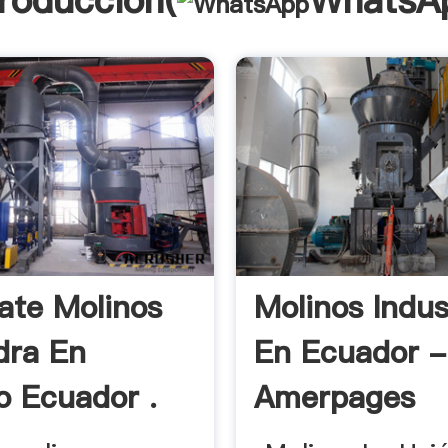
troducción(
WhatsA
ate Molinos
Molinos Indus
dra En
En Ecuador -
 Ecuador .
Amerpages