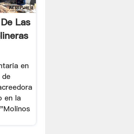
 De Las
ineras
ntaria en
d de
acreedora
o en la
 "Molinos