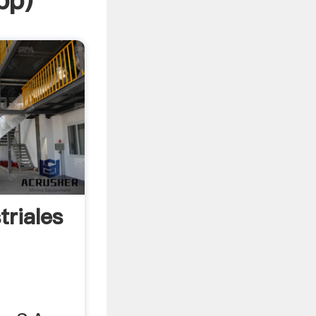
pp
)
triales