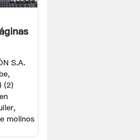
áginas
N S.A.
be,
 (2)
 en
iler,
de molinos