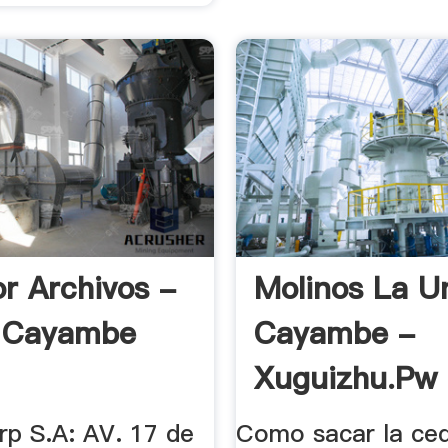
r Archivos -
Molinos La U
s Cayambe
Cayambe -
Xuguizhu.pw
rp S.A: AV. 17 de
Como sacar la ced