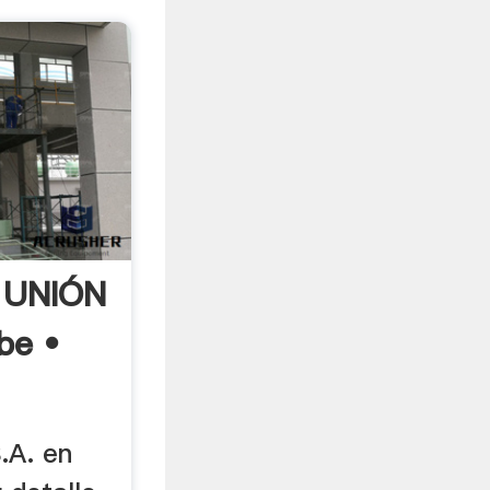
 UNIÓN
be •
.A. en