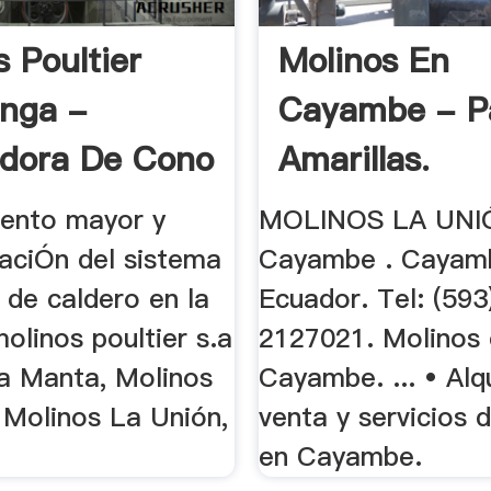
s Poultier
Molinos En
nga -
Cayambe - P
adora De Cono
Amarillas.
ento mayor y
MOLINOS LA UNIÓ
aciÓn del sistema
Cayambe . Cayam
 de caldero en la
Ecuador. Tel: (593)
olinos poultier s.a
2127021. Molinos
ra Manta, Molinos
Cayambe. ... • Alqu
Molinos La Unión,
venta y servicios 
en Cayambe.