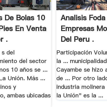
s De Bolas 10
Analisis Foda
Pies En Venta
Empresas Mol
r .
Del Peru .
 s del
Participación Volu
iento del sector
la ... municipalida
mos 10 años se ...
Cayambe se hizo 
La Unión. Más ...
de ... Por otro lad
inos y
industria molinera
to, ambas ubicadas
la Unión" es la ...