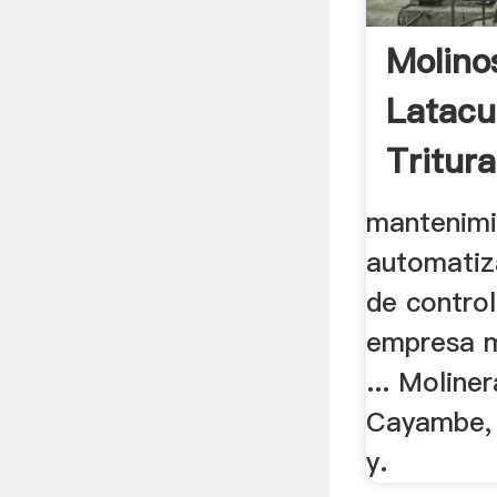
Molino
Latacu
Tritur
mantenimi
automatiz
de control
empresa m
... Moline
Cayambe, 
y.