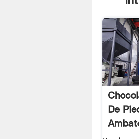
In
Chocol
De Pie
Ambato