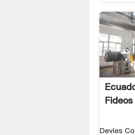
Ecuado
Fideo
Devies Co