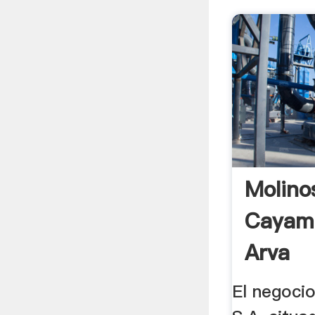
Molino
Cayam
Arva
El negoci