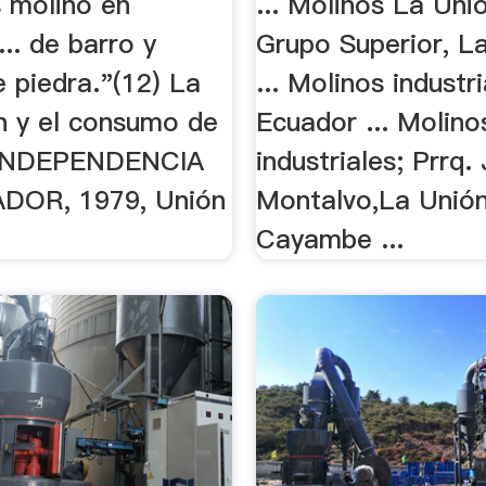
 molino en
... Molinos La Unió
.. de barro y
Grupo Superior, La
 piedra."(12) La
... Molinos industr
n y el consumo de
Ecuador ... Molino
A INDEPENDENCIA
industriales; Prrq.
DOR, 1979, Unión
Montalvo,La Unión
Cayambe ...