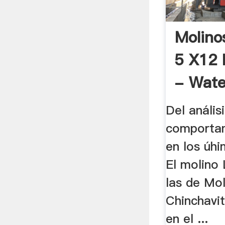
Molino
5 X12 
- Wate
Del análisi
comportam
en los úhi
El molino 
las de Mol
Chinchavi
en el ...