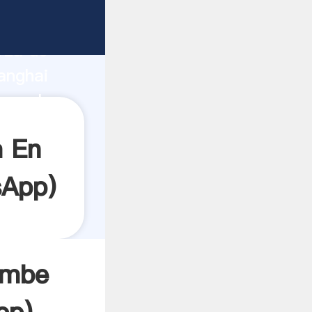
rza de
anghai
ea el
a En
sApp
)
ambe