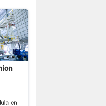
nion
ula en