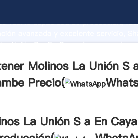
 La Unión S a En Cayambe fabricante
o fuerte capacidad de producción, fue
ación avanzada y excelente servicio, Sh
 La Unión S a En Cayambe proveedor cr
aporta valores a todos los clientes.
ener Molinos La Unión S 
mbe Precio(
What
inos La Unión S a En Cay