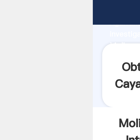
Molinos
Agarrand
investig
Molinos
valor y 
Obt
Caya
Mol