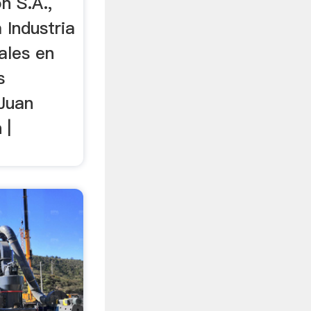
n S.A.,
 Industria
iales en
s
 Juan
 |