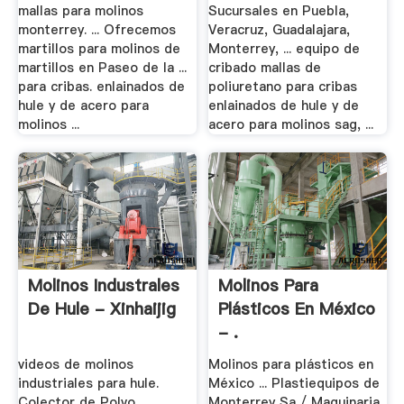
mallas para molinos
Sucursales en Puebla,
monterrey. ... Ofrecemos
Veracruz, Guadalajara,
martillos para molinos de
Monterrey, ... equipo de
martillos en Paseo de la ...
cribado mallas de
para cribas. enlainados de
poliuretano para cribas
hule y de acero para
enlainados de hule y de
molinos ...
acero para molinos sag, ...
Molinos Industrales
Molinos Para
De Hule - Xinhaijig
Plásticos En México
- .
videos de molinos
Molinos para plásticos en
industriales para hule.
México ... Plastiequipos de
Colector de Polvo
Monterrey Sa / Maquinaria