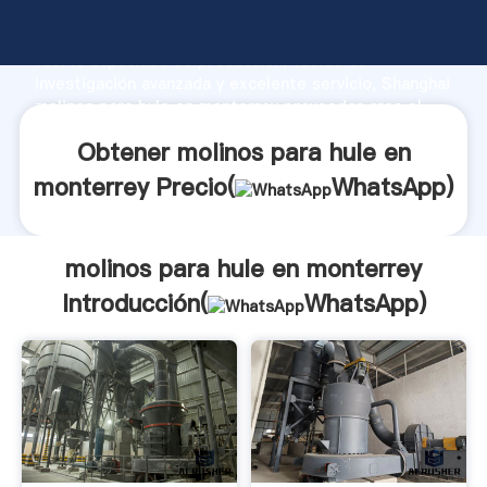
molinos para hule en monterrey fabricante Agarrando
fuerte capacidad de producción, fuerza de
investigación avanzada y excelente servicio, Shanghai
molinos para hule en monterrey proveedor crea el
valor y aporta valores a todos los clientes.
Obtener molinos para hule en
monterrey Precio(
WhatsApp
)
molinos para hule en monterrey
Introducción(
WhatsApp
)