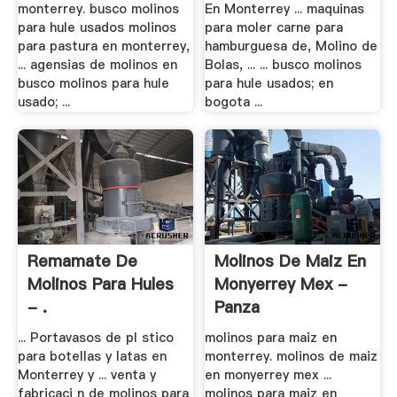
monterrey. busco molinos
En Monterrey ... maquinas
para hule usados molinos
para moler carne para
para pastura en monterrey,
hamburguesa de, Molino de
... agensias de molinos en
Bolas, ... ... busco molinos
busco molinos para hule
para hule usados; en
usado; ...
bogota ...
Remamate De
Molinos De Maiz En
Molinos Para Hules
Monyerrey Mex -
- .
Panza
... Portavasos de pl stico
molinos para maiz en
para botellas y latas en
monterrey. molinos de maiz
Monterrey y ... venta y
en monyerrey mex ...
fabricaci n de molinos para
molinos para maiz en