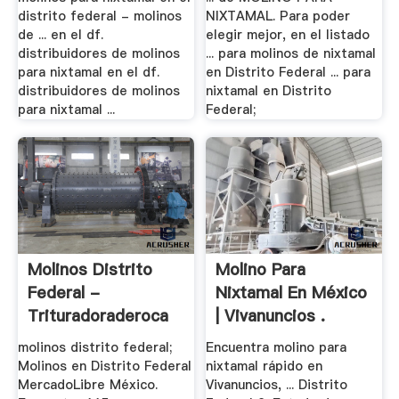
distrito federal - molinos
NIXTAMAL. Para poder
de ... en el df.
elegir mejor, en el listado
distribuidores de molinos
... para molinos de nixtamal
para nixtamal en el df.
en Distrito Federal ... para
distribuidores de molinos
nixtamal en Distrito
para nixtamal ...
Federal;
Molinos Distrito
Molino Para
Federal -
Nixtamal En México
Trituradoraderoca
| Vivanuncios .
molinos distrito federal;
Encuentra molino para
Molinos en Distrito Federal
nixtamal rápido en
MercadoLibre México.
Vivanuncios, ... Distrito