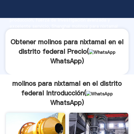
molinos para nixtamal en el distrito federal
fabricante Agarrando fuerte capacidad de
producción, fuerza de investigación avanzada y
excelente servicio, Shanghai molinos para nixtamal
en el distrito federal proveedor crea el valor y
aporta valores a todos los clientes.
Obtener molinos para nixtamal en el
distrito federal Precio(
WhatsApp
)
molinos para nixtamal en el distrito
federal Introducción(
WhatsApp
)