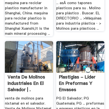
maquina para reciclar
... asÃ como tapones
plastico manufacturer in
plasticos para su . Molino
Shanghai, China. maquina
para plástico . Buscar. EL
para reciclar plastico is
DIRECTORIO ... >Máquinas
manufactured from
para industria plástica · >
Shanghai Xuanshi,It is the
Molinos para plásticos ...
main mineral processing ...
Venta De Molinos
Plastiglas - Líder
Industriales En El
En Preformas Y
Salvador | .
Envases
venta de molinos para
PG El Salvador; PG
nixtamal en el salvador.
Guatemala; PG ... preformas
Venta de Molinos Nixtamal
y envases plásticos en la