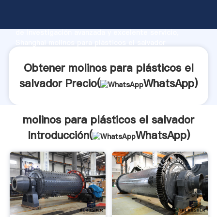
molinos para plásticos el salvador fabricante
Agarrando fuerte capacidad de producción, fuerza
de investigación avanzada y excelente servicio,
Shanghai molinos para plásticos el salvador
proveedor crea el valor y aporta valores a todos los
clientes.
Obtener molinos para plásticos el
salvador Precio(
WhatsApp
)
molinos para plásticos el salvador
Introducción(
WhatsApp
)