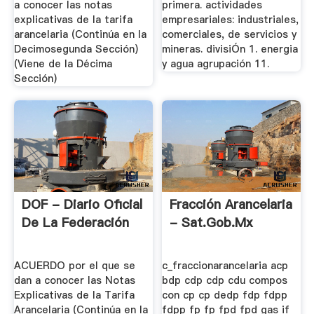
a conocer las notas
primera. actividades
explicativas de la tarifa
empresariales: industriales,
arancelaria (Continúa en la
comerciales, de servicios y
Decimosegunda Sección)
mineras. divisiÓn 1. energia
(Viene de la Décima
y agua agrupación 11.
Sección)
DOF - Diario Oficial
Fracción Arancelaria
De La Federación
- Sat.gob.mx
ACUERDO por el que se
c_fraccionarancelaria acp
dan a conocer las Notas
bdp cdp cdp cdu compos
Explicativas de la Tarifa
con cp cp dedp fdp fdpp
Arancelaria (Continúa en la
fdpp fp fp fpd fpd gas if