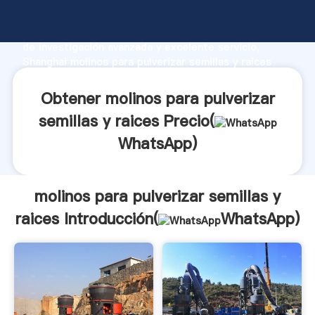
molinos para pulverizar semillas y raices fabricante
Agarrando fuerte capacidad de producción, fuerza
de investigación avanzada y excelente servicio,
Shanghai molinos para pulverizar semillas y raices
proveedor crea el valor y aporta valores a todos los
clientes.
Obtener molinos para pulverizar
semillas y raices Precio(
WhatsApp
)
molinos para pulverizar semillas y
raices Introducción(
WhatsApp
)