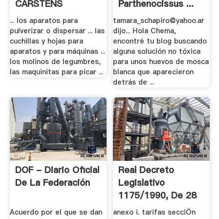
CARSTENS
Parthenocissus ...
CARSTENS, .
... los aparatos para
tamara_schapiro@yahoo.ar
pulverizar o dispersar ... las
dijo... Hola Chema,
cuchillas y hojas para
encontré tu blog buscando
aparatos y para máquinas ...
alguna solución no tóxica
los molinos de legumbres,
para unos huevos de mosca
las maquinitas para picar ...
blanca que aparecieron
detrás de ...
DOF - Diario Oficial
Real Decreto
De La Federación
Legislativo
1175/1990, De 28
De .
Acuerdo por el que se dan
anexo i. tarifas secciÓn