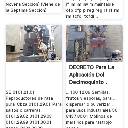
Novena Sección) (Viene de
if im im inv m maintable
la Séptima Sección)
ofp ofp p reg reg rf rf rm
rm tcfdi tcfdi ...
DECRETO Para La
Aplicación Del
Decimoquinto .
SE 0101.21.01
... 100 12.09 Semillas,
Reproductores de raza
frutos y esporas, para ...
pura. Cbza 0101.29.01 Para
dispersar o pulverizar ...
saltos o carreras.
para usos industriales 50
0101.29.02 0101.29.03
8437.80.01 Molinos de
0101.29.99 0101.30.01
martillos para rastrojo