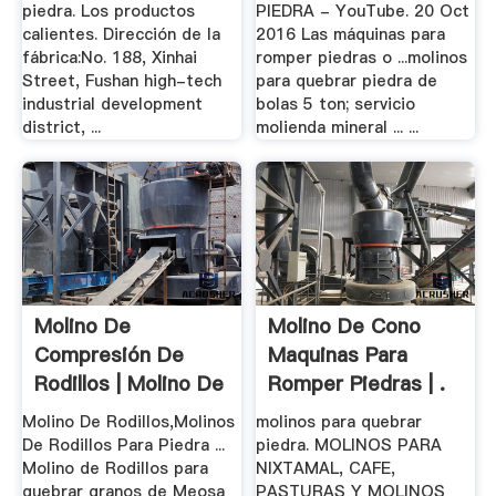
piedra. Los productos
PIEDRA - YouTube. 20 Oct
calientes. Dirección de la
2016 Las máquinas para
fábrica:No. 188, Xinhai
romper piedras o ...molinos
Street, Fushan high-tech
para quebrar piedra de
industrial development
bolas 5 ton; servicio
district, ...
molienda mineral ... ...
Molino De
Molino De Cono
Compresión De
Maquinas Para
Rodillos | Molino De
Romper Piedras | .
.
Molino De Rodillos,Molinos
molinos para quebrar
De Rodillos Para Piedra ...
piedra. MOLINOS PARA
Molino de Rodillos para
NIXTAMAL, CAFE,
quebrar granos de Meosa
PASTURAS Y MOLINOS