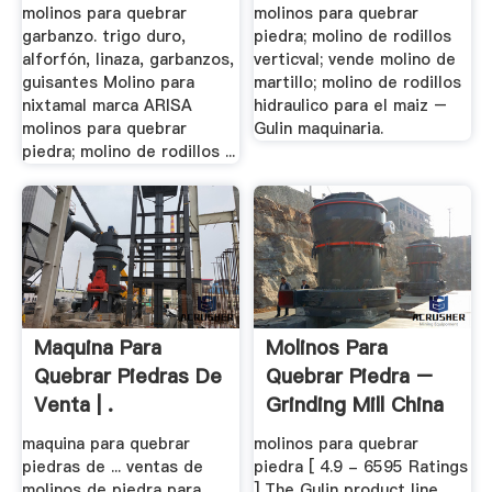
Cono
molinos para quebrar
molinos para quebrar
garbanzo. trigo duro,
piedra; molino de rodillos
alforfón, linaza, garbanzos,
verticval; vende molino de
guisantes Molino para
martillo; molino de rodillos
nixtamal marca ARISA
hidraulico para el maiz –
molinos para quebrar
Gulin maquinaria.
piedra; molino de rodillos ...
Maquina Para
Molinos Para
Quebrar Piedras De
Quebrar Piedra –
Venta | .
Grinding Mill China
maquina para quebrar
molinos para quebrar
piedras de ... ventas de
piedra [ 4.9 - 6595 Ratings
molinos de piedra para
] The Gulin product line,