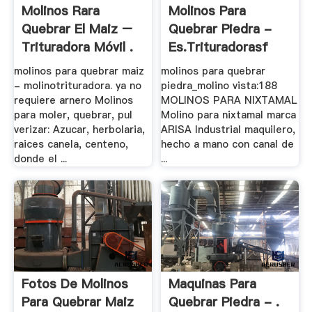
Molinos Rara
Molinos Para
Quebrar El Maiz –
Quebrar Piedra -
Trituradora Móvil .
Es.trituradorasf
molinos para quebrar maiz
molinos para quebrar
- molinotrituradora. ya no
piedra_molino vista:188
requiere arnero Molinos
MOLINOS PARA NIXTAMAL
para moler, quebrar, pul
Molino para nixtamal marca
verizar: Azucar, herbolaria,
ARISA Industrial maquilero,
raices canela, centeno,
hecho a mano con canal de
donde el ...
...
Fotos De Molinos
Maquinas Para
Para Quebrar Maiz
Quebrar Piedra - .