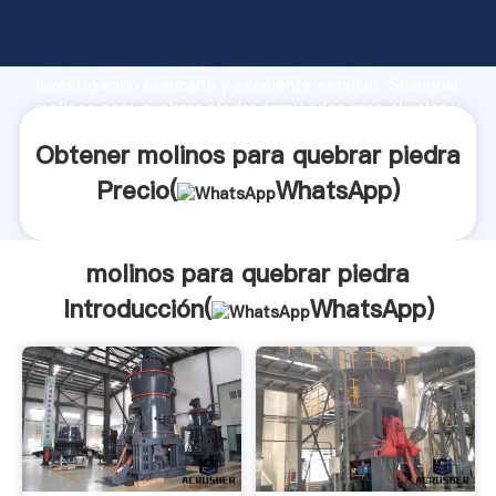
molinos para quebrar piedra fabricante Agarrando
fuerte capacidad de producción, fuerza de
investigación avanzada y excelente servicio, Shanghai
molinos para quebrar piedra proveedor crea el valor y
aporta valores a todos los clientes.
Obtener molinos para quebrar piedra
Precio(
WhatsApp
)
molinos para quebrar piedra
Introducción(
WhatsApp
)