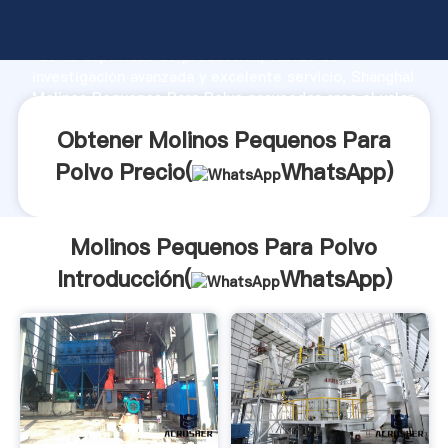
Molinos Pequenos Para Polvo fabricante Agarrando
fuerte capacidad de producción, fuerza de
investigación avanzada y excelente servicio, Shanghai
Molinos Pequenos Para Polvo proveedor crea el valor
y aporta valores a todos los clientes.
Obtener Molinos Pequenos Para
Polvo Precio(
WhatsApp
)
Molinos Pequenos Para Polvo
Introducción(
WhatsApp
)