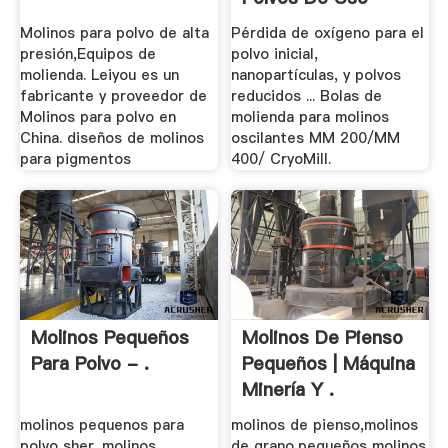
Molinos para polvo de alta
Pérdida de oxígeno para el
presión,Equipos de
polvo inicial,
molienda. Leiyou es un
nanopartículas, y polvos
fabricante y proveedor de
reducidos ... Bolas de
Molinos para polvo en
molienda para molinos
China. diseños de molinos
oscilantes MM 200/MM
para pigmentos
400/ CryoMill.
Molinos Pequeños
Molinos De Pienso
Para Polvo - .
Pequeños | Máquina
Minería Y .
molinos pequenos para
molinos de pienso,molinos
polvo sher. molinos
de grano,pequeños molinos