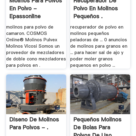
Molinos Para Polvos
Recuperador De
En Polvo -
Polvo En Molinos
Epassonline
Pequeños .
molinos para polvo de
recuperador de polvo en
camaron. COSMOS
molinos pequeños
Online® Molinos Pulvex
peladoras de ... 0 anuncios
Molinos Vicosi Somos un
de molinos para granos en
proveedor de mezcladores
... para hacer sal de ajo y
de doble cono mezcladores
poder moler granos
para polvos en .
pequenos en polvo ...
Diseno De Molinos
Pequeños Molinos
Para Polvos - .
De Bolas Para
Polvos De Uso