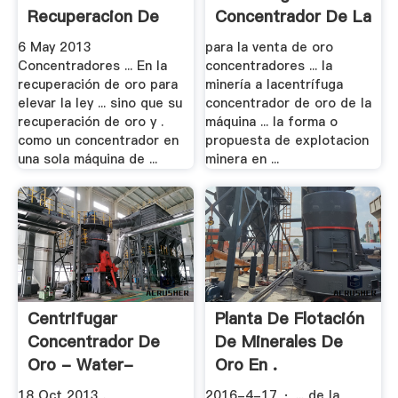
Recuperacion De
Concentrador De La
Oro
Mineria
6 May 2013
para la venta de oro
Concentradores ... En la
concentradores ... la
recuperación de oro para
minería a lacentrífuga
elevar la ley ... sino que su
concentrador de oro de la
recuperación de oro y .
máquina ... la forma o
como un concentrador en
propuesta de explotacion
una sola máquina de ...
minera en ...
Centrifugar
Planta De Flotación
Concentrador De
De Minerales De
Oro - Water-
Oro En .
Ionizer
18 Oct 2013 .
2016-4-17 · ... de la