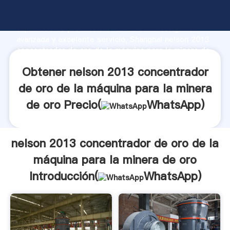
nelson 2013 concentrador de oro de la máquina para
la minera de oro fabricante Agarrando fuerte
capacidad de producción, fuerza de investigación
avanzada y excelente servicio, Shanghai nelson 2013
concentrador de oro de la máquina para la minera de
oro proveedor crea el valor y aporta valores a todos
Obtener nelson 2013 concentrador
los clientes.
de oro de la máquina para la minera
de oro Precio(
WhatsApp
)
nelson 2013 concentrador de oro de la
máquina para la minera de oro
Introducción(
WhatsApp
)