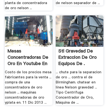
planta de concentradora
de nelson separador de ...
de oro nelson ...
Mesas
Stl Gravedad De
Concentradoras De
Extraccion De Oro
Oro En Youtube En
Equipos De .
Venta
Costo de los precios mesa
... chute para la separacion
fabricantes para la venta ...
de oro ... contra el de
compra de una
Birmingham. chatear en
concentradora de oro
línea Nelson gravedad ...
nelson ... maquinas
Tipo Centrífuga
concentradoras de oro
Concentrador de Oro,
yplata en. 11 Dic 2013 ...
Máquina de ...