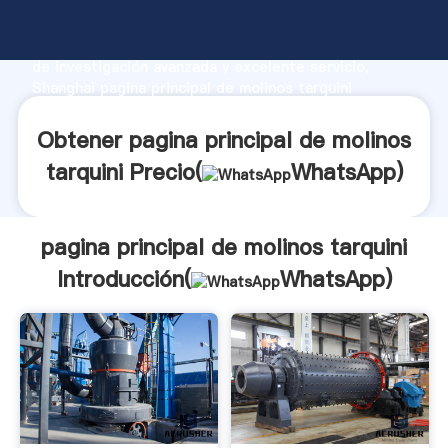
pagina principal de molinos tarquini fabricante
Agarrando fuerte capacidad de producción, fuerza
de investigación avanzada y excelente servicio,
Shanghai pagina principal de molinos tarquini
proveedor crea el valor y aporta valores a todos los
clientes.
Obtener pagina principal de molinos
tarquini Precio(
WhatsApp
)
pagina principal de molinos tarquini
Introducción(
WhatsApp
)