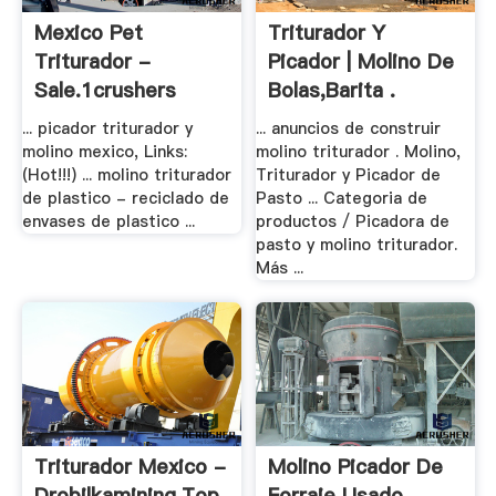
Mexico Pet
Triturador Y
Triturador -
Picador | Molino De
Sale.1crushers
Bolas,Barita .
... picador triturador y
... anuncios de construir
molino mexico, Links:
molino triturador . Molino,
(Hot!!!) ... molino triturador
Triturador y Picador de
de plastico - reciclado de
Pasto ... Categoria de
envases de plastico ...
productos / Picadora de
pasto y molino triturador.
Más ...
Triturador Mexico -
Molino Picador De
Drobilkamining.top
Forraje Usado