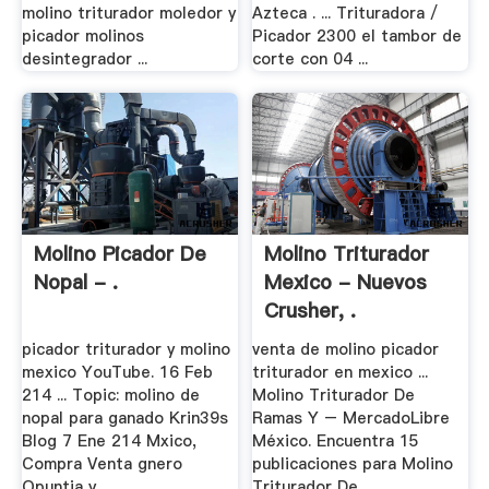
molino triturador moledor y
Azteca . ... Trituradora /
picador molinos
Picador 2300 el tambor de
desintegrador ...
corte con 04 ...
Molino Picador De
Molino Triturador
Nopal - .
Mexico - Nuevos
Crusher, .
picador triturador y molino
venta de molino picador
mexico YouTube. 16 Feb
triturador en mexico ...
214 ... Topic: molino de
Molino Triturador De
nopal para ganado Krin39s
Ramas Y – MercadoLibre
Blog 7 Ene 214 Mxico,
México. Encuentra 15
Compra Venta gnero
publicaciones para Molino
Opuntia y...
Triturador De ...