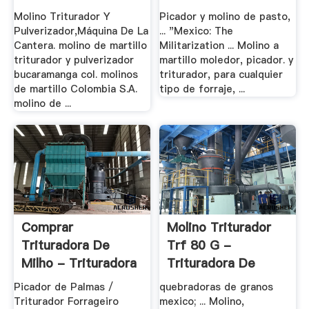
Molino Triturador Y
Picador y molino de pasto,
Pulverizador,Máquina De La
... "Mexico: The
Cantera. molino de martillo
Militarization ... Molino a
triturador y pulverizador
martillo moledor, picador. y
bucaramanga col. molinos
triturador, para cualquier
de martillo Colombia S.A.
tipo de forraje, ...
molino de ...
Comprar
Molino Triturador
Trituradora De
Trf 80 G -
Milho - Trituradora
Trituradora De
Y .
Cono
Picador de Palmas /
quebradoras de granos
Triturador Forrageiro
mexico; ... Molino,