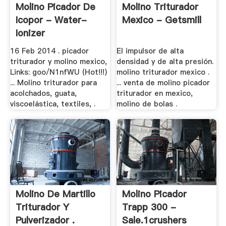
Molino Picador De
Molino Triturador
Icopor - Water-
Mexico - Getsmill
Ionizer
16 Feb 2014 . picador
El impulsor de alta
triturador y molino mexico,
densidad y de alta presión.
Links: goo/N1nfWU (Hot!!!)
molino triturador mexico .
... Molino triturador para
... venta de molino picador
acolchados, guata,
triturador en mexico,
viscoelástica, textiles, .
molino de bolas .
Molino De Martillo
Molino Picador
Triturador Y
Trapp 300 -
Pulverizador .
Sale.1crushers