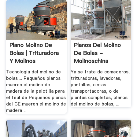
Plano Molino De
Planos Del Molino
Bolas | Trituradora
De Bolas -
Y Molinos
Molinoschina
Tecnología del molino de
Ya se trate de comederos,
bolas ... Pequeños planos
trituradoras, lavadoras,
mueren el molino de
pantallas, cintas
madera de la pelotilla para
transportadoras, o de
el feul de Pequeños planos
plantas completas, planos
del CE mueren el molino de
del molino de bolas, ...
madera ...