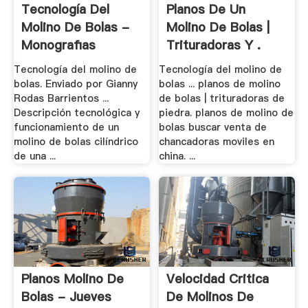
Tecnología Del
Planos De Un
Molino De Bolas -
Molino De Bolas |
Monografias
Trituradoras Y .
Tecnología del molino de
Tecnología del molino de
bolas. Enviado por Gianny
bolas ... planos de molino
Rodas Barrientos ...
de bolas | trituradoras de
Descripción tecnológica y
piedra. planos de molino de
funcionamiento de un
bolas buscar venta de
molino de bolas cilíndrico
chancadoras moviles en
de una ...
china. ...
Planos Molino De
Velocidad Critica
Bolas - Jueves
De Molinos De