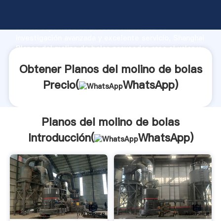
Planos del molino de bolas fabricante Agarrando
fuerte capacidad de producción, fuerza de
investigación avanzada y excelente servicio, Shanghai
Planos del molino de bolas proveedor crea el valor y
aporta valores a todos los clientes.
Obtener Planos del molino de bolas
Precio(
WhatsApp
)
Planos del molino de bolas
Introducción(
WhatsApp
)