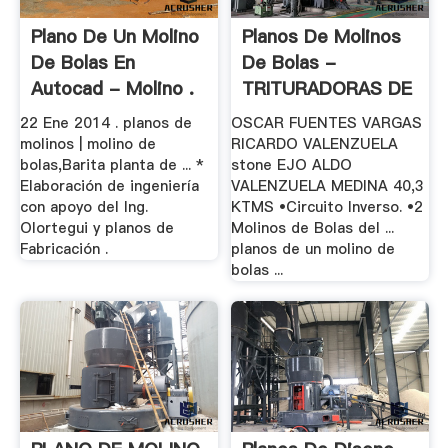
Plano De Un Molino
Planos De Molinos
De Bolas En
De Bolas -
Autocad - Molino .
TRITURADORAS DE
.
22 Ene 2014 . planos de
OSCAR FUENTES VARGAS
molinos | molino de
RICARDO VALENZUELA
bolas,Barita planta de ... *
stone EJO ALDO
Elaboración de ingeniería
VALENZUELA MEDINA 40,3
con apoyo del Ing.
KTMS •Circuito Inverso. •2
Olortegui y planos de
Molinos de Bolas del ...
Fabricación .
planos de un molino de
bolas ...