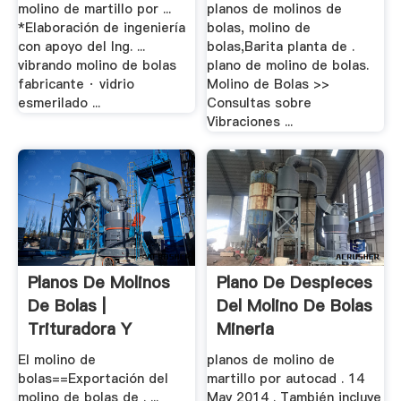
molino de martillo por ...
planos de molinos de
*Elaboración de ingeniería
bolas, molino de
con apoyo del Ing. ...
bolas,Barita planta de .
vibrando molino de bolas
plano de molino de bolas.
fabricante · vidrio
Molino de Bolas >>
esmerilado ...
Consultas sobre
Vibraciones ...
Planos De Molinos
Plano De Despieces
De Bolas |
Del Molino De Bolas
Trituradora Y
Mineria
Molinos
El molino de
planos de molino de
bolas==Exportación del
martillo por autocad . 14
molino de bolas de . ...
May 2014 . También incluye