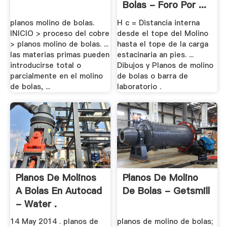
Bolas - Foro Por ...
planos molino de bolas.
H c = Distancia interna
INICIO > proceso del cobre
desde el tope del Molino
> planos molino de bolas. ...
hasta el tope de la carga
las materias primas pueden
estacinaria an pies. ...
introducirse total o
Dibujos y Planos de molino
parcialmente en el molino
de bolas o barra de
de bolas, ...
laboratorio .
Planos De Molinos
Planos De Molino
A Bolas En Autocad
De Bolas - Getsmill
- Water .
14 May 2014 . planos de
planos de molino de bolas;