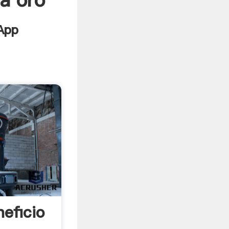
ra oro
eficio