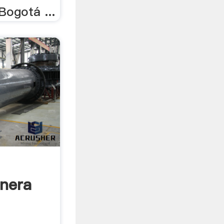
Bogotá ...
inera