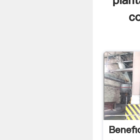
plant
co
Benefi