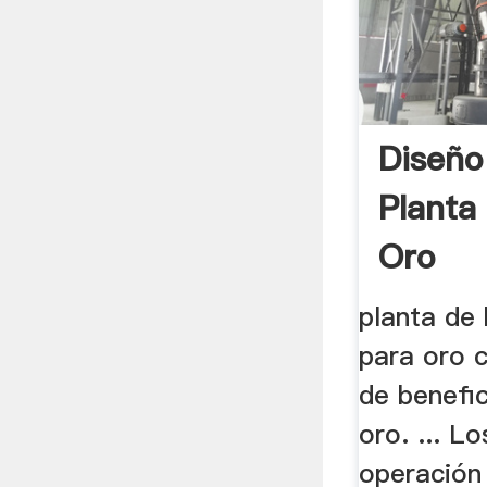
Diseño
Planta
Oro
planta de 
para oro 
de benefi
oro. ... L
operación