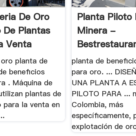
eria De Oro
Planta Piloto
 De Plantas
Minera -
a Venta
Bestrestaura
l oro planta de
planta de benefici
 de beneficios
para oro. ... DIS
ra . Máquina de
UNA PLANTA A E
utilizan plantas de
PILOTO PARA ... 
 para la venta en
Colombia, más
..
específicamente, p
explotación de oro