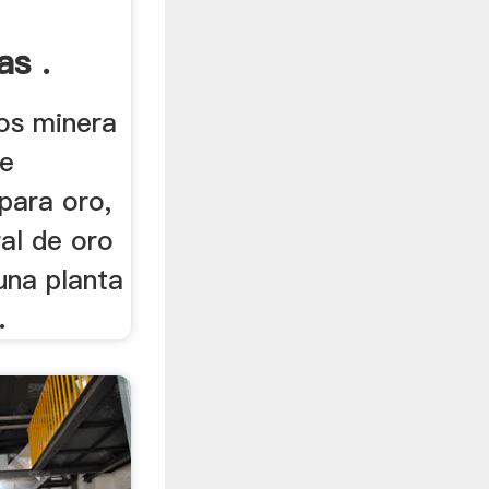
as .
ios minera
de
para oro,
ral de oro
 una planta
.