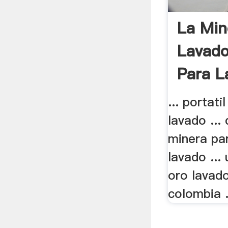
La Min
Lavado
Para L
... portati
lavado ...
minera pa
lavado ... 
oro lavado
colombia .