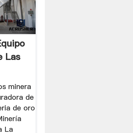
Equipo
e Las
os minera
uradora de
eria de oro
Minería
a La