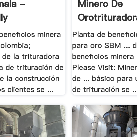
ala -
Minero De
ly
Orotriturador
beneficios minera
Planta de benefic
colombia;
para oro SBM ... 
 de la trituradora
beneficios minera 
ta de trituración de
Please Visit: Mine
e la construcción
de ... básico para
s clientes se ...
de trituración se ..