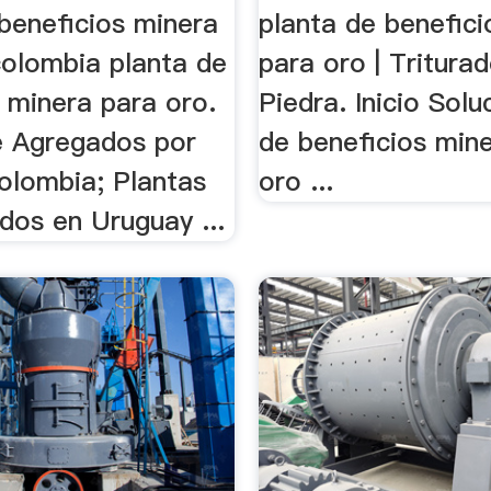
Trituradora .
beneficios minera
planta de benefici
colombia planta de
para oro | Tritura
 minera para oro.
Piedra. Inicio Solu
e Agregados por
de beneficios min
lombia; Plantas
oro ...
dos en Uruguay ...