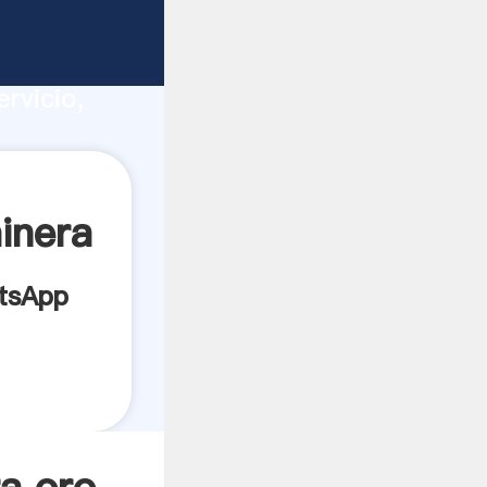
ucción,
rvicio,
res a
inera