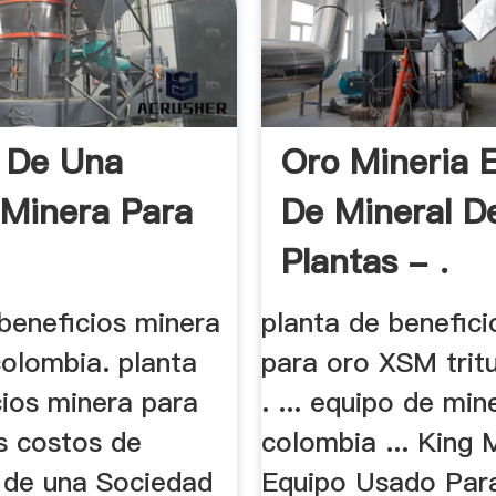
 De Una
Oro Mineria 
 Minera Para
De Mineral D
Plantas - .
beneficios minera
planta de benefici
colombia. planta
para oro XSM trit
cios minera para
. ... equipo de min
os costos de
colombia ... King 
 de una Sociedad
Equipo Usado Par