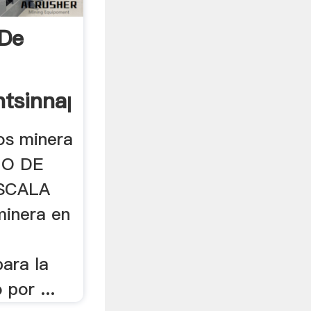
 De
ntsinnapa.xyz
os minera
EÑO DE
SCALA
minera en
ara la
 por ...