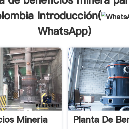
a de beneficios minera pa
lombia Introducción(
WhatsApp
)
cios Mineria
Planta De Ben