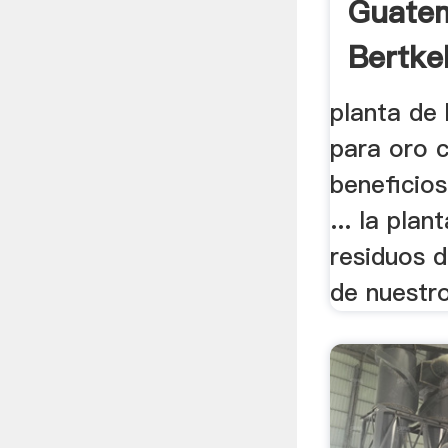
Guatem
Bertkel
planta de 
para oro 
beneficios
... la plan
residuos d
de nuestro