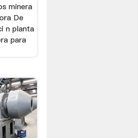
os minera
dora De
ci n planta
era para