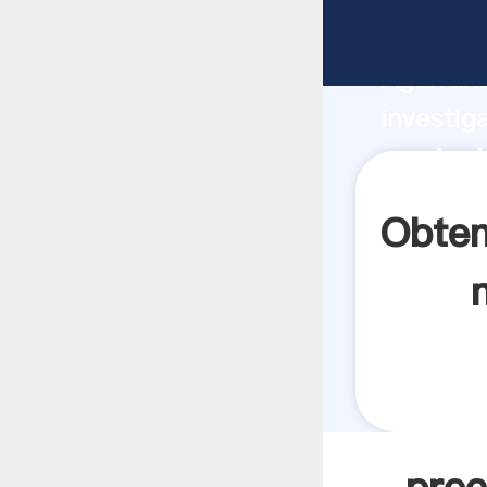
precio d
Agarrand
investig
precio d
crea el 
Obten