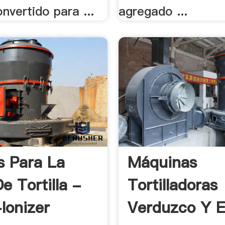
nvertido para ...
agregado ...
s Para La
Máquinas
e Tortilla -
Tortilladoras
Ionizer
Verduzco Y E