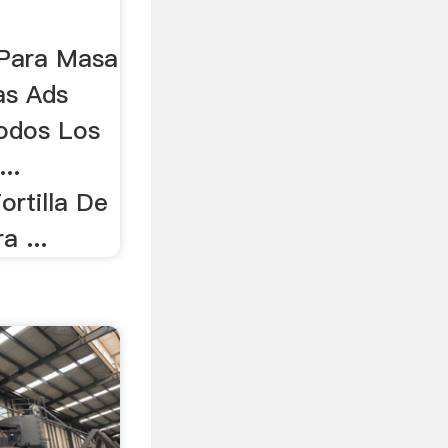
 Para Masa
las Ads
Todos Los
..
rtilla De
a ...