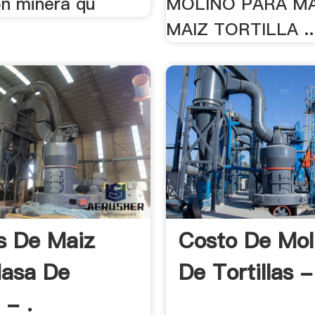
ón minera qu
MOLINO PARA M
MAIZ TORTILLA ..
s De Maiz
Costo De Mol
asa De
De Tortillas -
 - .