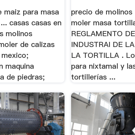
e maiz para masa
precio de molinos
a ... casas casas en
moler masa tortilla
os molinos
REGLAMENTO DE
moler de calizas
INDUSTRAI DE L
 mexico;
LA TORTILLA . Lo
on maquina
para nixtamal y la
a de piedras;
tortillerías ...