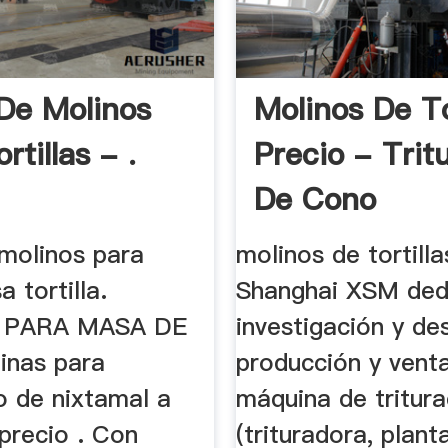
De Molinos
Molinos De To
rtillas - .
Precio - Trit
De Cono
 molinos para
molinos de tortilla
 tortilla.
Shanghai XSM dedi
 PARA MASA DE
investigación y des
tinas para
producción y venta
o de nixtamal a
máquina de tritura
precio . Con
(trituradora, plant