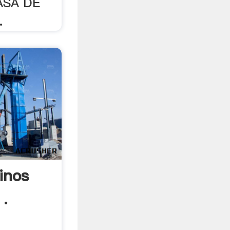
ASA DE
.
inos
 .