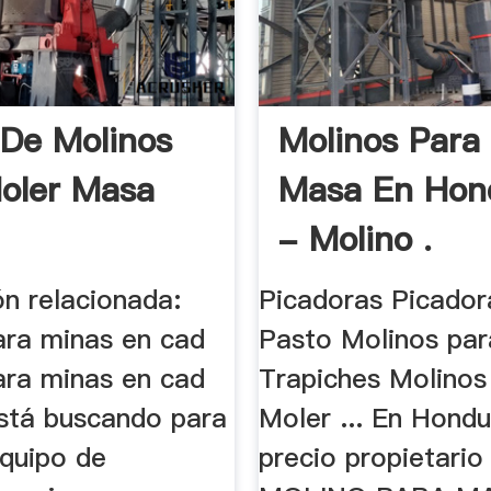
 De Molinos
Molinos Para
oler Masa
Masa En Hon
a
- Molino .
ón relacionada:
Picadoras Picador
ara minas en cad
Pasto Molinos par
ara minas en cad
Trapiches Molino
está buscando para
Moler ... En Hondu
quipo de
precio propietario 