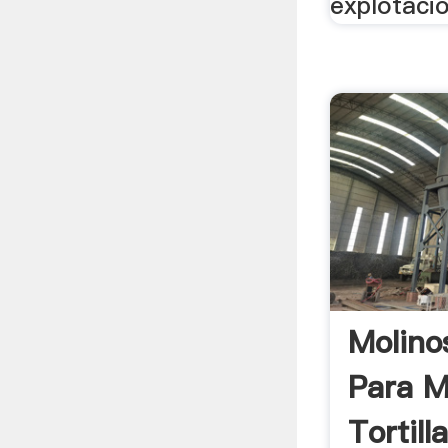
explotaci
Molino
Para M
Tortilla