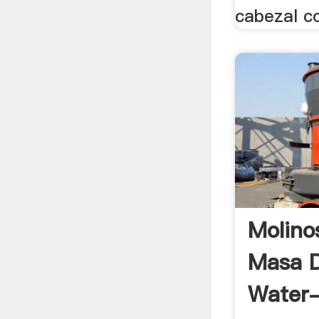
cabezal co
Molino
Masa D
Water-