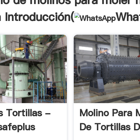
io de molinos para moler
la Introducción(
Wha
 Tortillas -
Molino Para 
safeplus
De Tortillas 