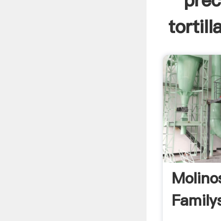
prec
tortil
Molinos
Family