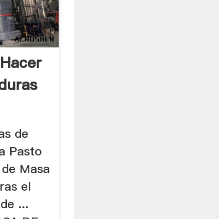
 Hacer
duras
as de
a Pasto
s de Masa
ras el
de ...