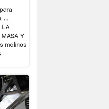
 para
 ...
 LA
A MASA Y
s molinos
s