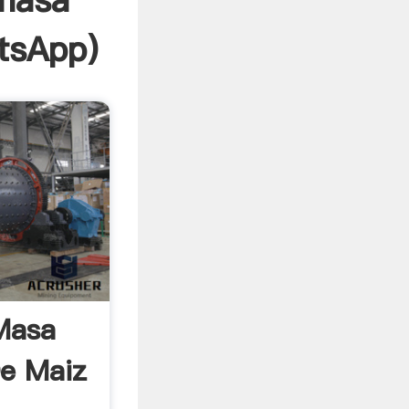
 masa
tsApp
)
Masa
De Maiz