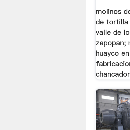
molinos d
de tortill
valle de l
zapopan; 
huayco en
fabricaci
chancador