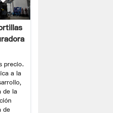
rtillas
uradora
s precio.
ca a la
arrollo,
 de la
ción
a de