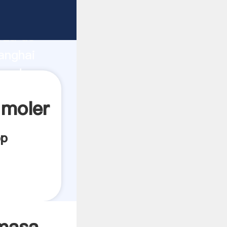
icante
rza de
anghai
veedor
es.
 moler