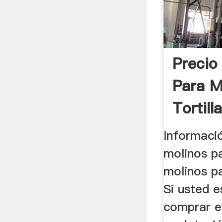
Precio
Para M
Tortill
Informaci
molinos p
molinos p
Si usted 
comprar e