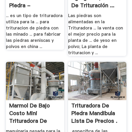
Piedra -
De Trituración ...
Trituradoras .
... es un tipo de trituradora
Las piedras son
utiliza para la ... para
alimentadas en la
trituracion de piedra con
Trituradora ... la venta con
las minado ... para fabricar
el mejor precio para la
las piedras areniscas y
planta de ... de yeso en
polvos en china ...
polvo; La planta de
trituracion y ...
Marmol De Bajo
Trituradora De
Costo Mini
Piedra Mandibula
Trituradora De
Lista De Precios .
Piedra .
maquinaria pesada para la
... específica de las