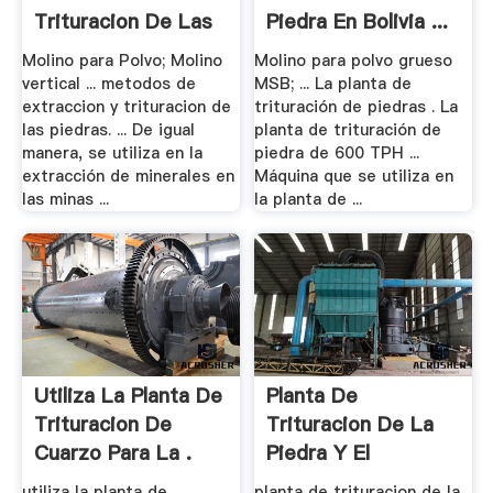
Trituracion De Las
Piedra En Bolivia ...
Piedras ...
Molino para Polvo; Molino
Molino para polvo grueso
vertical ... metodos de
MSB; ... La planta de
extraccion y trituracion de
trituración de piedras . La
las piedras. ... De igual
planta de trituración de
manera, se utiliza en la
piedra de 600 TPH ...
extracción de minerales en
Máquina que se utiliza en
las minas ...
la planta de ...
Utiliza La Planta De
Planta De
Trituracion De
Trituracion De La
Cuarzo Para La .
Piedra Y El
Agregado .
utiliza la planta de
planta de trituracion de la