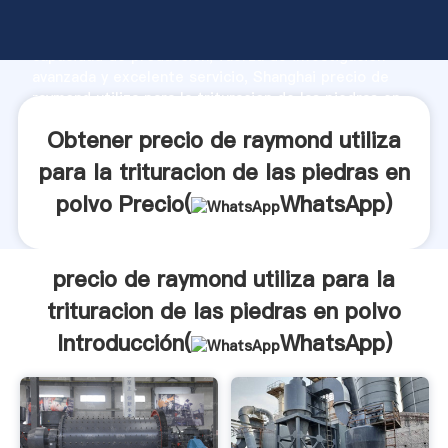
precio de raymond utiliza para la trituracion de las
piedras en polvo fabricante Agarrando fuerte
capacidad de producción, fuerza de investigación
avanzada y excelente servicio, Shanghai precio de
raymond utiliza para la trituracion de las piedras en
polvo proveedor crea el valor y aporta valores a
Obtener precio de raymond utiliza
todos los clientes.
para la trituracion de las piedras en
polvo Precio(
WhatsApp
)
precio de raymond utiliza para la
trituracion de las piedras en polvo
Introducción(
WhatsApp
)