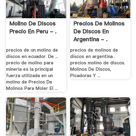
Molino De Discos
Precios De Molinos
Precio En Peru - .
De Discos En
Argentina - .
precios de un molino de
precios de molinos de
discos en ecuador. De ...
discos en argentina .
precio de molino para
precios molino de discos.
mineria es la principal
Molinos De Discos,
fuerza utilizada en un
Picadoras Y ...
molino de Precios De
Molinos Para Moler El ...