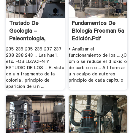
Tratado De
Fundamentos De
Geologia -
Biología Freeman 5a
Paleontologia,
Edición.pdf
Estratigrafia .
235 235 235 235 237 237
• Analizar el
238 238 243 ... Las hue1.
funcionamiento de los ... ¿C
etc. FOSILIZACI~N Y
óm o se reduce el d ióxid o
ESTUDIO DE LOS ... B. vista
de carb o n o ... A l form ar
de u n fragmento de la
u n equipo de autores
colonia . principio de
principio de cada capítulo
aparicion de u n ...
...