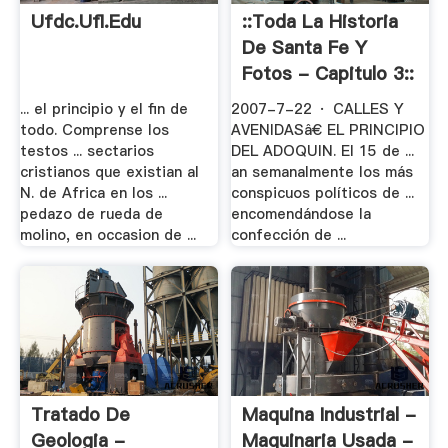
Ufdc.ufl.edu
::Toda La Historia
De Santa Fe Y
Fotos - Capitulo 3::
... el principio y el fin de
2007-7-22 · CALLES Y
todo. Comprense los
AVENIDASâ€ EL PRINCIPIO
testos ... sectarios
DEL ADOQUIN. El 15 de ...
cristianos que existian al
an semanalmente los más
N. de Africa en los ...
conspicuos políticos de ...
pedazo de rueda de
encomendándose la
molino, en occasion de ...
confección de ...
Tratado De
Maquina Industrial -
Geologia -
Maquinaria Usada -