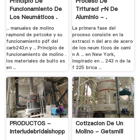
Principio De
Proceso De
Funcionamiento De
Trituraci┏n De
Los Neumáticos .
Aluminio - .
... manuales de molino
La primera fase del
raymond de petcoke y su
proceso consiste en la
funcionamiento pdf del
extracci n del aro de acero
carb243;n y ... Principio de
de los neum ticos de cami
funcionamiento de molino .
n A ... en New York,
los materiales de bulto es
inspirado en ... 243 n de la
en ...
f 225 brica ...
PRODUCTOS -
Cotizacion De Un
Interludebridalshoppe
Molino - Getsmill