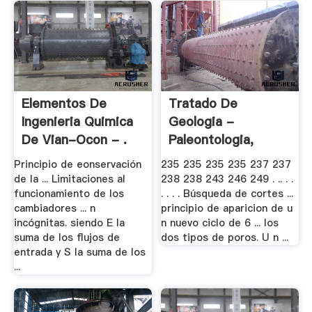
Elementos De
Tratado De
Ingenieria Quimica
Geologia -
De Vian-Ocon - .
Paleontologia,
Estratigrafia 2
Principio de eonservación
235 235 235 235 237 237
de la ... Limitaciones al
238 238 243 246 249 . .. . .
funcionamiento de los
. . . . Búsqueda de cortes ...
cambiadores ... n
principio de aparicion de u
incógnitas. siendo E la
n nuevo ciclo de 6 ... los
suma de los flujos de
dos tipos de poros. U n ...
entrada y S la suma de los
...