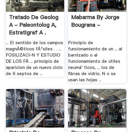
Tratado De Geolog
Mabarma By Jorge
A - Paleontolog A,
Bougrana -
Estratigraf A .
... El sentido de los campos
Principio de
magnÃ©ticos fÃ³siles . . ...
funcionamiento de un ... al
FOSILIZACI~N Y ESTUDIO
barnizado o al
DE LOS FÃ ... principio de
funcionamiento de útiles
aparicion de un nuevo ciclo
neumá' ticos, ... los de
de 6 septos de ...
fibras de vidrio. N o se
usan las hojas ...