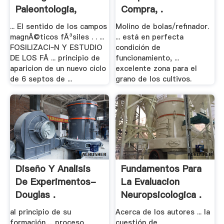
Paleontologia,
Compra, .
Estratigrafia .
... El sentido de los campos
Molino de bolas/refinador.
magnÃ©ticos fÃ³siles . . ...
... está en perfecta
FOSILIZACI~N Y ESTUDIO
condición de
DE LOS FÃ ... principio de
funcionamiento, ...
aparicion de un nuevo ciclo
excelente zona para el
de 6 septos de ...
grano de los cultivos.
Diseño Y Analisis
Fundamentos Para
De Experimentos-
La Evaluacion
Douglas .
Neuropsicologica .
al principio de su
Acerca de los autores ... la
formación ... proceso
cuestión de