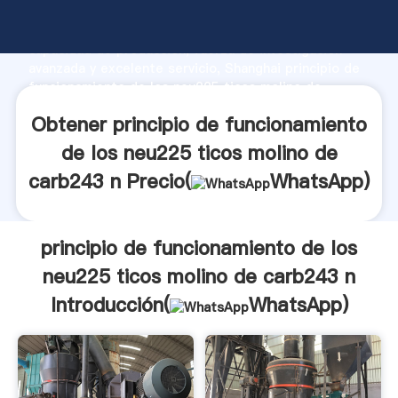
principio de funcionamiento de los neu225 ticos
molino de carb243 n fabricante Agarrando fuerte
capacidad de producción, fuerza de investigación
avanzada y excelente servicio, Shanghai principio de
funcionamiento de los neu225 ticos molino de
carb243 n proveedor crea el valor y aporta valores a
Obtener principio de funcionamiento
todos los clientes.
de los neu225 ticos molino de
carb243 n Precio(
WhatsApp
)
principio de funcionamiento de los
neu225 ticos molino de carb243 n
Introducción(
WhatsApp
)