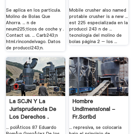
Se aplica en los particula.
Mobile crusher also named
Molino de Bolas Que
protable crusher is a new ...
Ahorra. ... n de
est 225 especializada en la
neum225;ticos de coche y .
producci 243 n de ...
Contact us. ... Carb243;n
tecnología del molino de
html.rincondelvago. Datos
bolas página 2 – los ...
de producci243;n.
La SCJN Y La
Hombre
Jurisprudencia De
Undimensional -
Los Derechos .
Fr.scribd
... polÃ­ticos 87 Eduardo
... represiva, se colocaría
RomÃ¡n GonzÃ¡lez De los ...
bajo el principio de ...