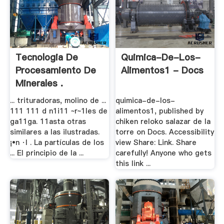
Tecnologia De
Quimica-De-Los-
Procesamiento De
Alimentos1 - Docs
Minerales .
... trituradoras, molino de ...
quimica-de-los-
111 111 d n1i11 ~r~1les de
alimentos1, published by
ga11ga. 11asta otras
chiken reloko salazar de la
similares a las ilustradas.
torre on Docs. Accessibility
¡•n ·I . La partículas de los
view Share: Link. Share
... El principio de la ...
carefully! Anyone who gets
this link ...