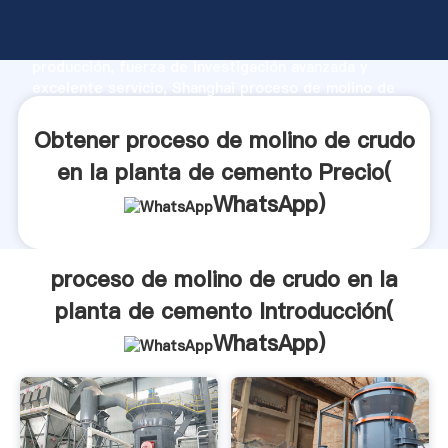
proceso de molino de crudo en la planta de cemento
fabricante Agarrando fuerte capacidad de
producción, fuerza de investigación avanzada y
excelente servicio, Shanghai proceso de molino de
crudo en la planta de cemento proveedor crea el
valor y aporta valores a todos los clientes.
Obtener proceso de molino de crudo
en la planta de cemento Precio(
WhatsApp
)
proceso de molino de crudo en la
planta de cemento Introducción(
WhatsApp
)