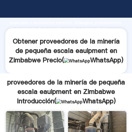
proveedores de la minería de pequeña escala
eauipment en Zimbabwe fabricante Agarrando fuerte
capacidad de producción, fuerza de investigación
avanzada y excelente servicio, Shanghai proveedores
de la minería de pequeña escala eauipment en
Zimbabwe proveedor crea el valor y aporta valores a
Obtener proveedores de la minería
todos los clientes.
de pequeña escala eauipment en
Zimbabwe Precio(
WhatsApp
)
proveedores de la minería de pequeña
escala eauipment en Zimbabwe
Introducción(
WhatsApp
)