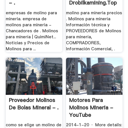
- .
Drobilkamining.top
empresas de molino para
molino para mineria precios
mineria. empresa de
. Molinos para minería
molinos para mineria -
Información técnica y
Chancadores de . Molinos
PROVEEDORES de Molinos
para minería | QuimiNet...
para minería,
Noticias y Precios de
COMPRADORES,
Molinos para ...
Información Comercial, .
Proveedor Molinos
Motores Para
De Bolas Mineral - .
Molinos Mineria -
YouTube
como se elige un molino de
2014-1-20 · More details: