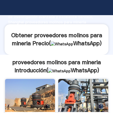
proveedores molinos para mineria fabricante
Agarrando fuerte capacidad de producción, fuerza
de investigación avanzada y excelente servicio,
Shanghai proveedores molinos para mineria
proveedor crea el valor y aporta valores a todos los
clientes.
Obtener proveedores molinos para
mineria Precio(
WhatsApp
)
proveedores molinos para mineria
Introducción(
WhatsApp
)