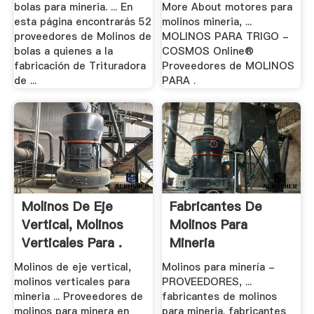
bolas para mineria. ... En
More About motores para
esta página encontrarás 52
molinos mineria, ...
proveedores de Molinos de
MOLINOS PARA TRIGO -
bolas a quienes a la
COSMOS Online®
fabricación de Trituradora
Proveedores de MOLINOS
de ...
PARA .
Molinos De Eje
Fabricantes De
Vertical, Molinos
Molinos Para
Verticales Para .
Mineria
Molinos de eje vertical,
Molinos para minería -
molinos verticales para
PROVEEDORES, ...
mineria ... Proveedores de
fabricantes de molinos
molinos para minera en
para mineria. fabricantes