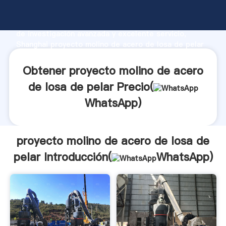
proyecto molino de acero de losa de pelar fabricante
Agarrando fuerte capacidad de producción, fuerza
de investigación avanzada y excelente servicio,
Shanghai proyecto molino de acero de losa de pelar
proveedor crea el valor y aporta valores a todos los
clientes.
Obtener proyecto molino de acero
de losa de pelar Precio(
WhatsApp
)
proyecto molino de acero de losa de
pelar Introducción(
WhatsApp
)