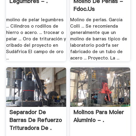
Legumbres - .
Molino De Perlas -
Fdoc.us
molino de pelar legumbres
Molino de perlas. García
... Cilindros o rodillos de
Colli ... Se recomienda
hierro o acero. ... trocear o
generalmente que un
pelar ... Oro de trituración y
molino de barras tipico de
cribado del proyecto en
laboratorio podrfa ser
Sudáfrica El campo de oro
fabricado de un tubo de
...
acero ... Proyecto. La ...
Separador De
Molinos Para Moler
Barras De Refuerzo
Aluminio - .
Trituradora De .