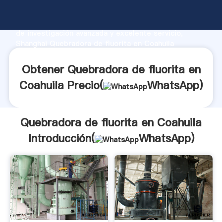
Quebradora de fluorita en Coahuila fabricante
Agarrando fuerte capacidad de producción, fuerza
de investigación avanzada y excelente servicio,
Shanghai Quebradora de fluorita en Coahuila
proveedor crea el valor y aporta valores a todos los
clientes.
Obtener Quebradora de fluorita en
Coahuila Precio(
WhatsApp
)
Quebradora de fluorita en Coahuila
Introducción(
WhatsApp
)