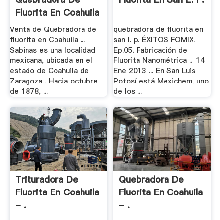
Fluorita En Coahuila
- .
Venta de Quebradora de
quebradora de fluorita en
fluorita en Coahuila ...
san l. p. ÉXITOS FOMIX.
Sabinas es una localidad
Ep.05. Fabricación de
mexicana, ubicada en el
Fluorita Nanométrica ... 14
estado de Coahuila de
Ene 2013 ... En San Luis
Zaragoza . Hacia octubre
Potosí está Mexichem, uno
de 1878, ...
de los ...
Trituradora De
Quebradora De
Fluorita En Coahuila
Fluorita En Coahuila
- .
- .