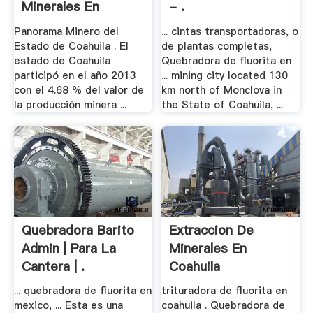
Minerales En
- .
Coahuila - .
Panorama Minero del
... cintas transportadoras, o
Estado de Coahuila . El
de plantas completas,
estado de Coahuila
Quebradora de fluorita en
participó en el año 2013
... mining city located 130
con el 4.68 % del valor de
km north of Monclova in
la producción minera ...
the State of Coahuila, ...
Quebradora Barito
Extraccion De
Admin | Para La
Minerales En
Cantera | .
Coahuila
... quebradora de fluorita en
trituradora de fluorita en
mexico, ... Esta es una
coahuila . Quebradora de