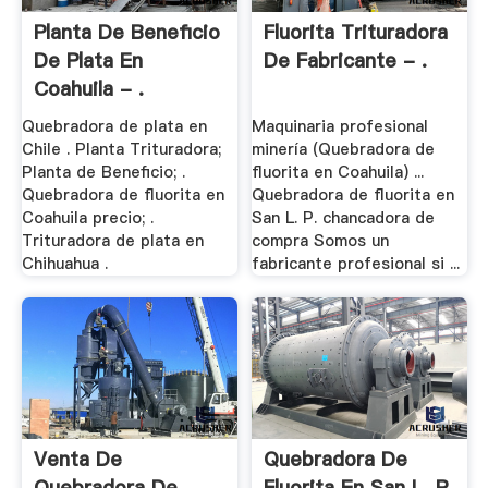
Planta De Beneficio
Fluorita Trituradora
De Plata En
De Fabricante - .
Coahuila - .
Quebradora de plata en
Maquinaria profesional
Chile . Planta Trituradora;
minería (Quebradora de
Planta de Beneficio; .
fluorita en Coahuila) ...
Quebradora de fluorita en
Quebradora de fluorita en
Coahuila precio; .
San L. P. chancadora de
Trituradora de plata en
compra Somos un
Chihuahua .
fabricante profesional si ...
Venta De
Quebradora De
Quebradora De
Fluorita En San L. P.