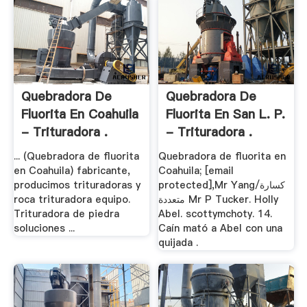
Quebradora De
Quebradora De
Fluorita En Coahuila
Fluorita En San L. P.
- Trituradora .
- Trituradora .
... (Quebradora de fluorita
Quebradora de fluorita en
en Coahuila) fabricante,
Coahuila; [email
producimos trituradoras y
protected],Mr Yang/كسارة
roca trituradora equipo.
متعددة Mr P Tucker. Holly
Trituradora de piedra
Abel. scottymchoty. 14.
soluciones ...
Caín mató a Abel con una
quijada .