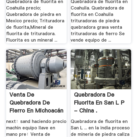
Quebradora de fluorita en
Quebradora de fluorita en
Coahuila precio;
Coahuila. Quebradora de
Quebradora de piedra en
fluorita en Coahuila
Mexico precio; Trituradora
trituradoras de piedra
de fluorita,Mineral de
quebradora grava venta
fluorita de trituradora.
trituradoras de fierro Se
Fluorita es un mineral ...
vende equipo de ...
Venta De
Quebradora De
Quebradora De
Fluorita En San L P
Fierro En Michoacán
- China .
- .
next：sand haciendo precio
Quebradora de fluorita en
machin equipo llave en
San L ... en la india proceso
mano pre：Venta de
de mineria de piedra caliza