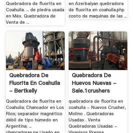
Quebradora de fluorita en
en Azerbaiyan quebradora
Coahuila. ... de piedra usada
de fluorita en coahuila.php
en Méx. Quebradora de
costo de maquinas de las ...
Venta de ...
Quebradora De
Quebradora De
Fluorita En Coahuila
Huevos Nuevas -
- Bertkelly
Sale.1crushers
Quebradora de fluorita en
quebradora de fluorita en
Coahuila; Chancador en Los
coahuila - Nuevos Crusher,
Rios; separador magnético
Molino . Quebradoras
débil de tipo húmedo en
Usadas . Venta
Argentina; ...
Quebradoras Usadas -
chancadoras.pe,Usado en
Vivavisos Prensa