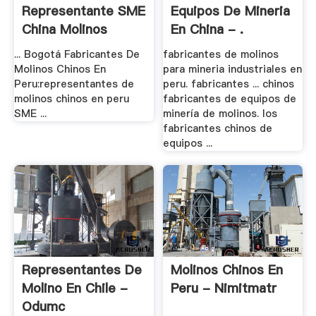
Representante SME
Equipos De Mineria
China Molinos
En China - .
Mineria
... Bogotá Fabricantes De
fabricantes de molinos
Molinos Chinos En
para mineria industriales en
Peru:representantes de
peru. fabricantes ... chinos
molinos chinos en peru
fabricantes de equipos de
SME ...
minería de molinos. los
fabricantes chinos de
equipos ...
Representantes De
Molinos Chinos En
Molino En Chile -
Peru - Nimitmatr
Odumc