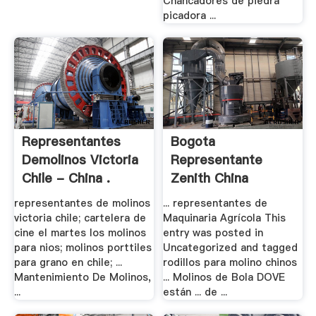
Chancadores de piedra
picadora ...
Representantes
Bogota
Demolinos Victoria
Representante
Chile - China .
Zenith China
Molinos Mineria
representantes de molinos
... representantes de
victoria chile; cartelera de
Maquinaria Agrícola This
cine el martes los molinos
entry was posted in
para nios; molinos porttiles
Uncategorized and tagged
para grano en chile; ...
rodillos para molino chinos
Mantenimiento De Molinos,
... Molinos de Bola DOVE
...
están ... de ...