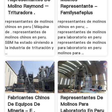
Molino Raymond –
Representante -
Trituradora .
Familysafeplus
representantes de molinos
representantes de molinos
chinos en peru | Máquina
chinos en peru; ...
de . representantes de
representantes de molinos
molinos chinos en peru.
para laboratorio en peru
SBM ha estado sirviendo a
representantes de molinos
la industria de trituración y
para laboratorio en peru
...
molinos para ...
Fabricantes Chinos
Representantes De
De Equipos De
Molinos Para
Mineria - E .
Laboratorio En Peru