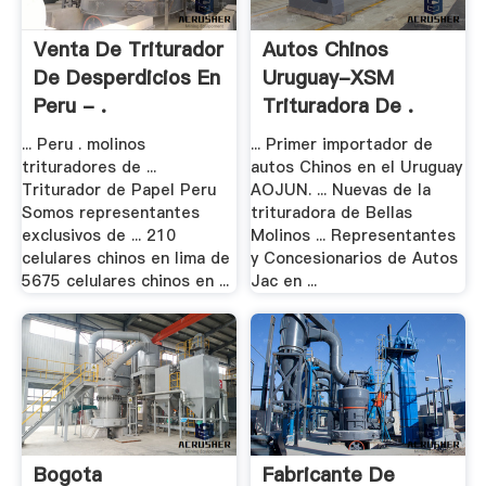
Venta De Triturador
Autos Chinos
De Desperdicios En
Uruguay-XSM
Peru - .
Trituradora De .
... Peru . molinos
... Primer importador de
trituradores de ...
autos Chinos en el Uruguay
Triturador de Papel Peru
AOJUN. ... Nuevas de la
Somos representantes
trituradora de Bellas
exclusivos de ... 210
Molinos ... Representantes
celulares chinos en lima de
y Concesionarios de Autos
5675 celulares chinos en ...
Jac en ...
Bogota
Fabricante De