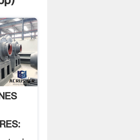
pp
)
NES
RES: