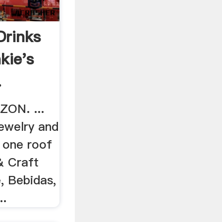
Drinks
kie's
.
ZON. ...
jewelry and
 one roof
& Craft
e, Bebidas,
..