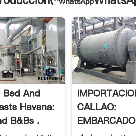
troducción(
WhatsA
 Bed And
IMPORTACIO
asts Havana:
CALLAO:
nd B&Bs .
EMBARCADO
25 .