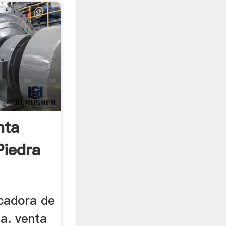
nta
Piedra
a
icadora de
a. venta