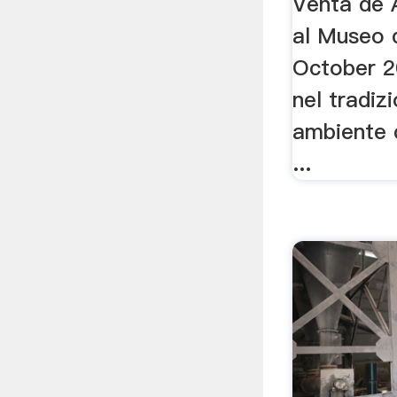
Venta de A
al Museo d
October 20
nel tradiz
ambiente c
...