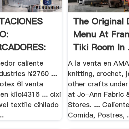
TACIONES
The Original 
O:
Menu At Fran
RCADORES:
Tiki Room In 
nedor caliente
A la venta en AMA
dustries h¦2760 ...
knitting, crochet, 
otex 6l venta
other crafts under
n kilo¦4316 ... cixi
at Jo-Ann Fabric 
wei textile c¦hilado
Stores. ... Calient
..
Comida, Postres, .