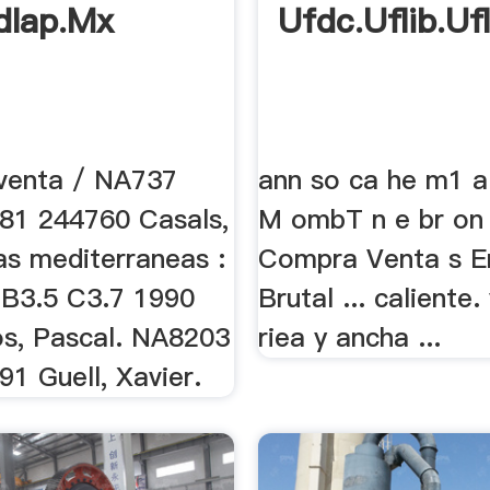
dlap.mx
Ufdc.uflib.uf
venta / NA737
ann so ca he m1 a
81 244760 Casals,
M ombT n e br on e
as mediterraneas :
Compra Venta s E
B3.5 C3.7 1990
Brutal ... caliente.
s, Pascal. NA8203
riea y ancha ...
1 Guell, Xavier.