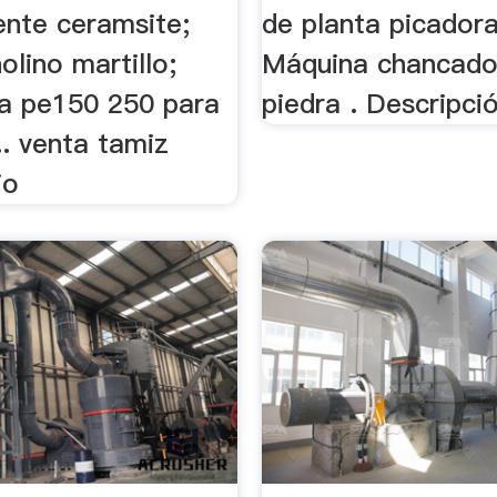
ente ceramsite;
de planta picadora
olino martillo;
Máquina chancado
ra pe150 250 para
piedra . Descripció
... venta tamiz
io