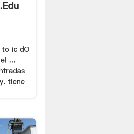
l.edu
 to ic dO
l ...
ntradas
 y. tiene