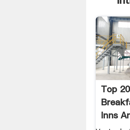
In
Top 20
Breakf
Inns A