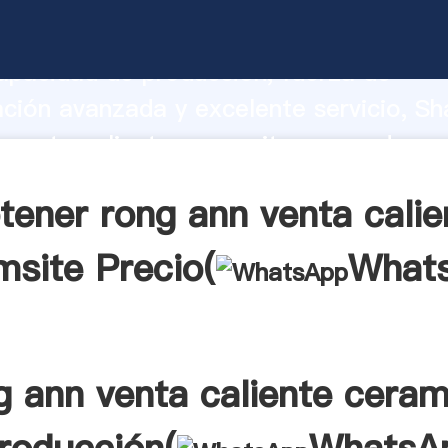
 venta caliente ceramsite fabricante 
apacidad de producción, fuerza de
ación avanzada y excelente servicio, Sh
 venta caliente ceramsite proveedor cr
aporta valores a todos los clientes.
tener rong ann venta calie
msite Precio(
What
g ann venta caliente ceram