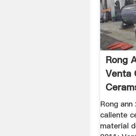
Rong A
Venta 
Cerams
Rong ann 
caliente c
material d