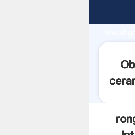
rong ann
fuerte c
investig
rong ann
valor y 
Ob
cera
ron