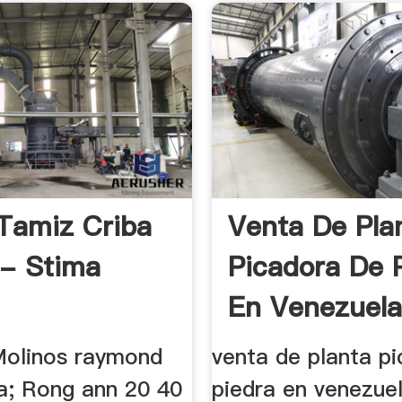
Tamiz Criba
Venta De Pla
 - Stima
Picadora De 
En Venezuel
olinos raymond
venta de planta p
a; Rong ann 20 40
piedra en venezuel