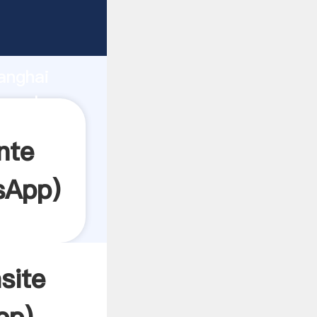
Agarrando
anghai
ea el
nte
sApp
)
site