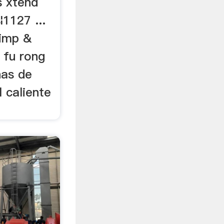
as xtend
1127 ...
 imp &
 fu rong
chas de
 caliente