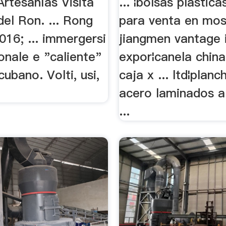
rtesanías Visita
... ¦bolsas plastic
el Ron. ... Rong
para venta en mos¦
16; ... immergersi
jiangmen vantage
ionale e "caliente"
expor¦canela china
ubano. Volti, usi,
caja x ... ltd¦plan
acero laminados al
...