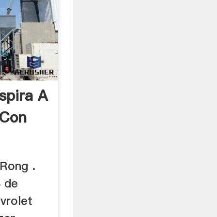
spira A
 Con
 Rong .
8 de
vrolet