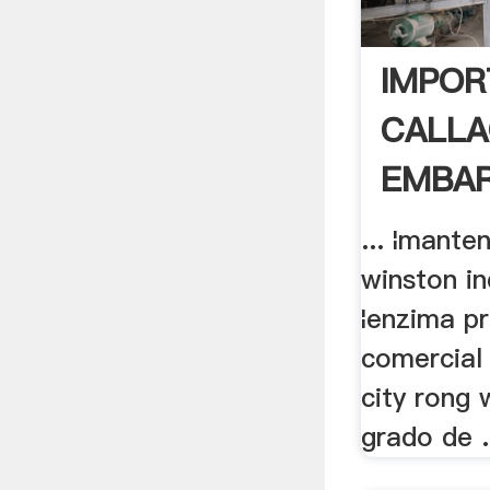
IMPOR
CALLA
EMBA
11 .
... ¦mante
winston in
¦enzima pr
comercial e
city rong 
grado de .