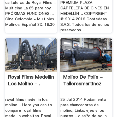
carteleras de Royal Films -
PREMIUM PLAZA
Multicine La 65 para hoy.
CARTELERA DE CINES EN
PRÓXIMAS FUNCIONES. ...
MEDELLÍN ... COPYRIGHT
Cine Colombia - Multiplex
@ 2014 2016 Contedeas
Molinos. Español 3D. 19:30.
S.A.S. Todos los derechos
.
reservados. .
Royal Films Medellin
Molino De Polin -
Los Molino - .
Talleresmartinez
royal films medellin los
25 Jul 2014 Rodamiento
molino ... Here you can to
para chancadoras de
compare royal films
molino, Links: ejes y los
medellin websites. Royal
puntos ... dise?o de polin