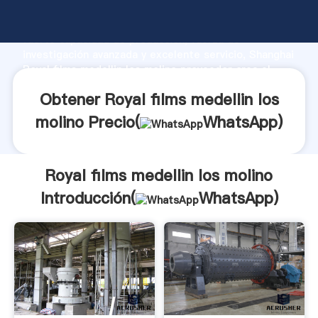
Royal films medellin los molino fabricante Agarrando
fuerte capacidad de producción, fuerza de
investigación avanzada y excelente servicio, Shanghai
Royal films medellin los molino proveedor crea el
valor y aporta valores a todos los clientes.
Obtener Royal films medellin los
molino Precio(
WhatsApp
)
Royal films medellin los molino
Introducción(
WhatsApp
)