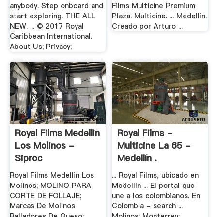
anybody. Step onboard and
Films Multicine Premium
start exploring. THE ALL
Plaza. Multicine. ... Medellin.
NEW. ... © 2017 Royal
Creado por Arturo ...
Caribbean International.
About Us; Privacy;
Royal Films Medellin
Royal Films -
Los Molinos -
Multicine La 65 -
Siproc
Medellín .
Royal Films Medellin Los
... Royal Films, ubicado en
Molinos; MOLINO PARA
Medellín ... El portal que
CORTE DE FOLLAJE;
une a los colombianos. En
Marcas De Molinos
Colombia - search ...
Ralladores De Queso; ...
Molinos; Monterrey;