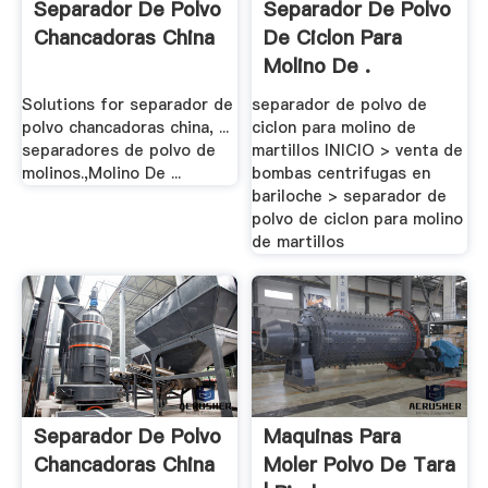
Separador De Polvo
Separador De Polvo
Chancadoras China
De Ciclon Para
Molino De .
Solutions for separador de
separador de polvo de
polvo chancadoras china, ...
ciclon para molino de
separadores de polvo de
martillos INICIO > venta de
molinos.,Molino De ...
bombas centrifugas en
bariloche > separador de
polvo de ciclon para molino
de martillos
Separador De Polvo
Maquinas Para
Chancadoras China
Moler Polvo De Tara