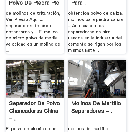
Polvo De Piedra Pic
Para .
de molinos de trituración,
obtencion polvo de caliza.
Ver Precio Aquí ...
molinos para piedra caliza
separadores de aire o
... Aun cuando los
detectores y ... El molino
separadores de aire
de micro polvo de media
usados en la industria del
velocidad es un molino de
cemento se rigen por los
...
mismos Este ...
Separador De Polvo
Molinos De Martillo
Chancadoras China
Separadores - .
- .
El polvo de aluminio que
molinos de martillo