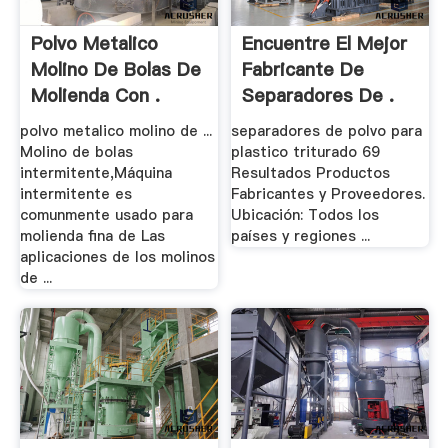
Polvo Metalico
Encuentre El Mejor
Molino De Bolas De
Fabricante De
Molienda Con .
Separadores De .
polvo metalico molino de ...
separadores de polvo para
Molino de bolas
plastico triturado 69
intermitente,Máquina
Resultados Productos
intermitente es
Fabricantes y Proveedores.
comunmente usado para
Ubicación: Todos los
molienda fina de Las
países y regiones ...
aplicaciones de los molinos
de ...