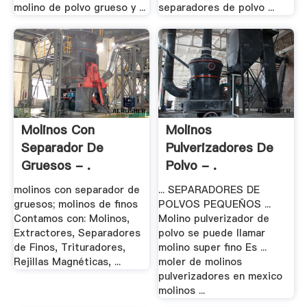
molino de polvo grueso y ...
separadores de polvo ...
Molinos Con
Molinos
Separador De
Pulverizadores De
Gruesos - .
Polvo - .
molinos con separador de
... SEPARADORES DE
gruesos; molinos de finos
POLVOS PEQUEÑOS ...
Contamos con: Molinos,
Molino pulverizador de
Extractores, Separadores
polvo se puede llamar
de Finos, Trituradores,
molino super fino Es ...
Rejillas Magnéticas, ...
moler de molinos
pulverizadores en mexico
molinos ...