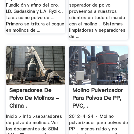
Fundición y afino del oro.
separador de polvo
I.D. Gadaskina y L.A. Ryzik. .
proveemos a nuestros
tales como polvo de ...
clientes en todo el mundo
Primero se tritura el coque
con el molino ... Sistemas
en molinos de ...
limpiadores y separadores
de ...
Separadores De
Molino Pulverizador
Polvo De Molinos -
Para Polvos De PP,
China .
PVC, .
Inicio > Info >separadores
2012-4-24 · Molino
de polvo de molinos. Ver
pulverizador para polvos de
los documentos de SBM
PP ... menos ruido y no