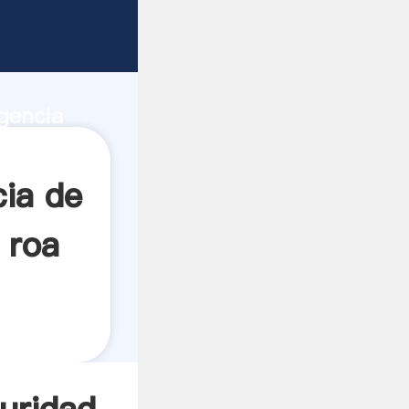
l en
dad de
gencia
 crea el
ia de
 roa