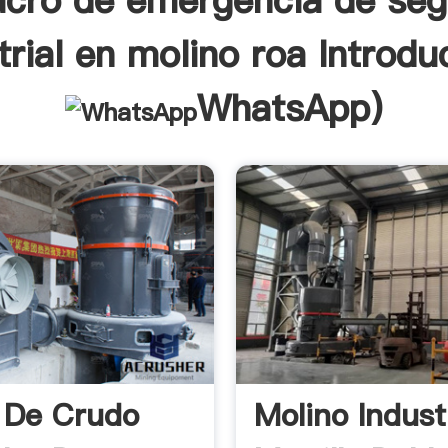
acro de emergencia de seg
trial en molino roa Introdu
WhatsApp
)
 De Crudo
Molino Indust