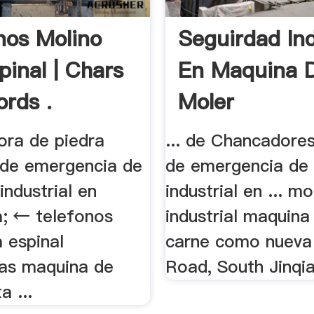
nos Molino
Seguirdad Ind
pinal | Chars
En Maquina 
rds .
Moler
dora de piedra
... de Chancadore
 de emergencia de
de emergencia de 
industrial en
industrial en ... mo
a; ← telefonos
industrial maquina
 espinal
carne como nueva e
ras maquina de
Road, South Jinqia
a ...