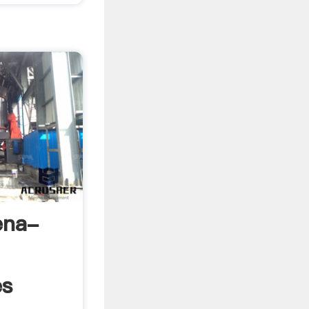
ena-
es