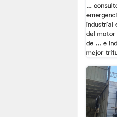
Maiz
... consul
emergenci
industrial
del motor
de ... e in
mejor trit