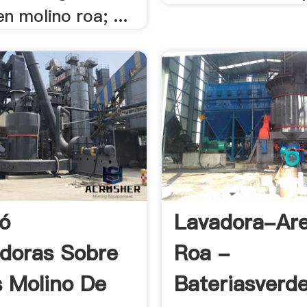
en molino roa; ...
ó
Lavadora-Ar
adoras Sobre
Roa -
 Molino De
Bateriasverd