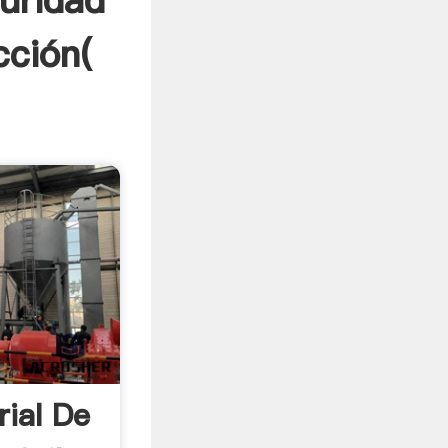
uridad
cción(
rial De