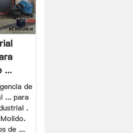
rial
ara
...
gencia de
l ... para
ustrial .
 Molido.
s de ...