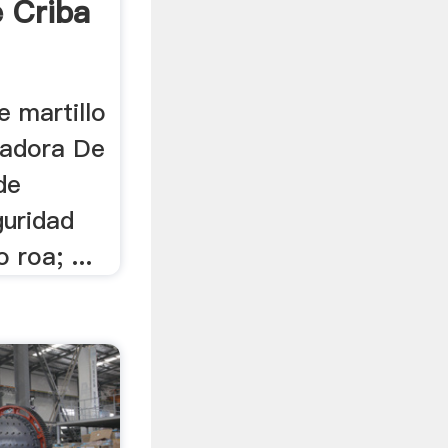
e Criba
e martillo
uradora De
de
uridad
 roa; ...