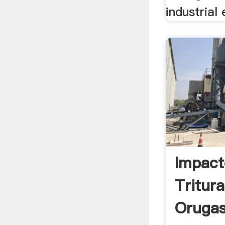
industrial 
Impact
Tritur
Orugas