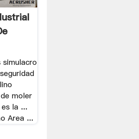
ustrial
De
s simulacro
seguridad
lino
 de moler
s la ...
o Area ...