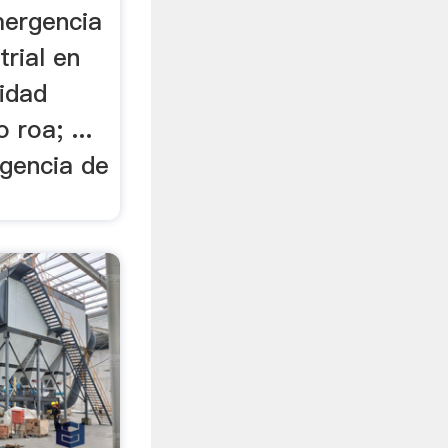
mergencia
trial en
ridad
 roa; ...
gencia de