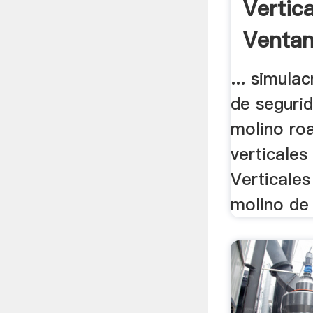
Vertic
Ventana
... simula
de segurid
molino roa
verticales 
Verticales
molino de r