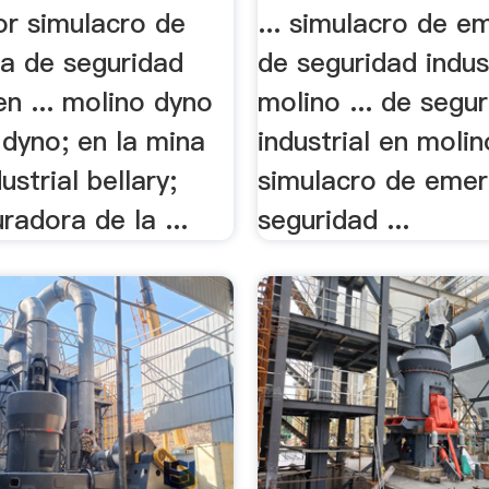
tor simulacro de
... simulacro de e
a de seguridad
de seguridad indus
 en ... molino dyno
molino ... de segu
 dyno; en la mina
industrial en molino
dustrial bellary;
simulacro de emer
uradora de la ...
seguridad ...