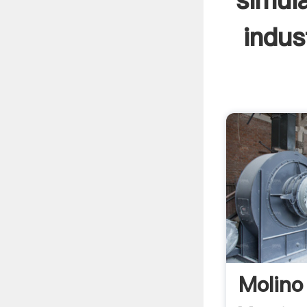
simul
indus
Molino