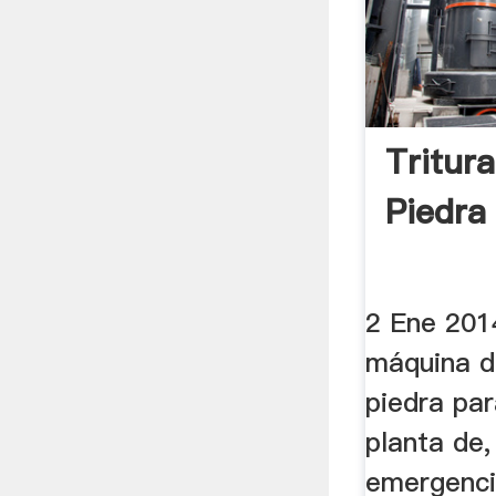
Tritur
Piedra 
2 Ene 2014
máquina de
piedra par
planta de,
emergenci