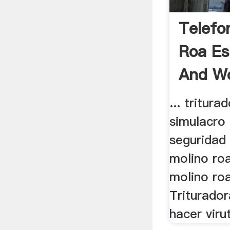
Telefo
Roa Es
And Wo
... tritura
simulacro
seguridad 
molino ro
molino roa
Triturado
hacer virut