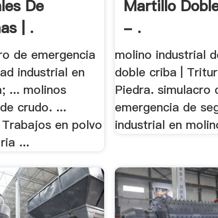
ales De
Martillo Dobl
s | .
- .
cro de emergencia
molino industrial d
ad industrial en
doble criba | Trit
; ... molinos
Piedra. simulacro 
de crudo. ...
emergencia de seg
 Trabajos en polvo
industrial en molino
ia ...