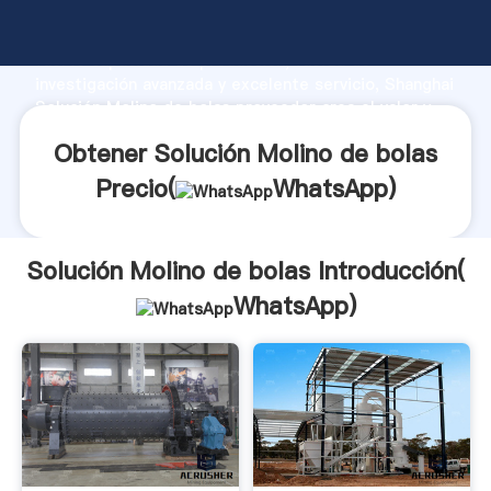
Solución Molino de bolas fabricante Agarrando
fuerte capacidad de producción, fuerza de
investigación avanzada y excelente servicio, Shanghai
Solución Molino de bolas proveedor crea el valor y
aporta valores a todos los clientes.
Obtener Solución Molino de bolas
Precio(
WhatsApp
)
Solución Molino de bolas Introducción(
WhatsApp
)