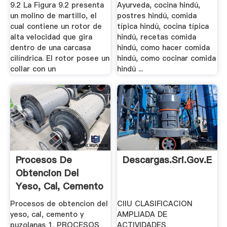
9.1. .
9.2 La Figura 9.2 presenta
Ayurveda, cocina hindú,
un molino de martillo, el
postres hindú, comida
cual contiene un rotor de
típica hindú, cocina típica
alta velocidad que gira
hindú, recetas comida
dentro de una carcasa
hindú, como hacer comida
cilíndrica. El rotor posee un
hindú, como cocinar comida
collar con un
hindú ...
Procesos De
Descargas.sri.gov.ec
Obtencion Del
Yeso, Cal, Cemento
Y .
Procesos de obtencion del
CIIU CLASIFICACION
yeso, cal, cemento y
AMPLIADA DE
puzolanas 1. PROCESOS
ACTIVIDADES