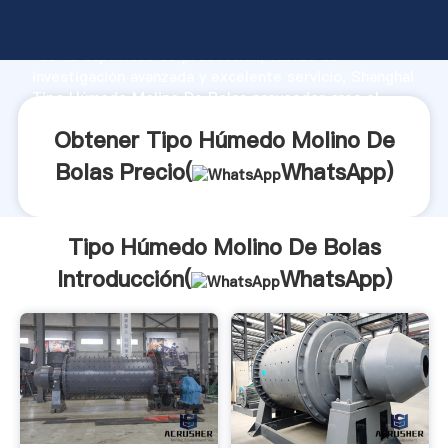
Tipo Húmedo Molino De Bolas fabricante Agarrando
fuerte capacidad de producción, fuerza de
investigación avanzada y excelente servicio, Shanghai
Tipo Húmedo Molino De Bolas proveedor crea el
valor y aporta valores a todos los clientes.
Obtener Tipo Húmedo Molino De
Bolas Precio(
WhatsApp
)
Tipo Húmedo Molino De Bolas
Introducción(
WhatsApp
)