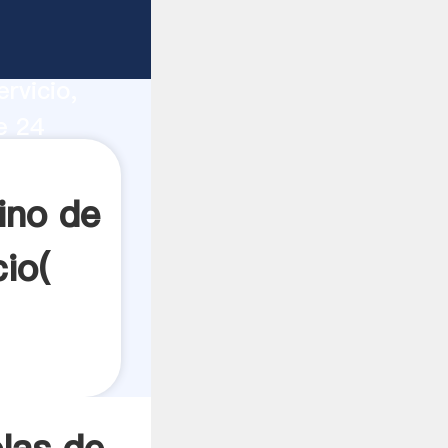
36 pies
ucción,
rvicio,
e 24
alores a
ino de
io(