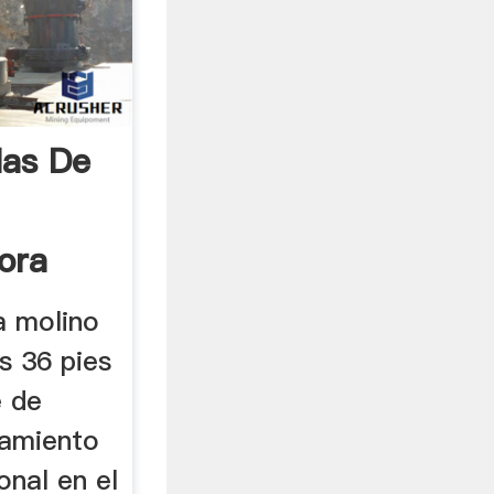
las De
ora
ra molino
s 36 pies
e de
samiento
onal en el