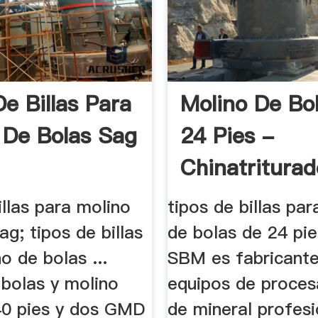
De Billas Para
Molino De Bo
 De Bolas Sag
24 Pies -
Chinatriturad
illas para molino
tipos de billas pa
ag; tipos de billas
de bolas de 24 pie
o de bolas ...
SBM es fabricant
 bolas y molino
equipos de proce
 40 pies y dos GMD
de mineral profesi