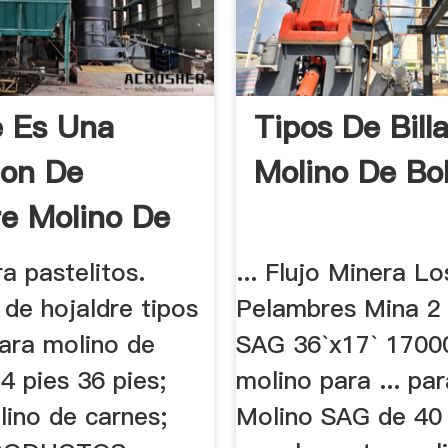
 Es Una
Tipos De Bill
ion De
Molino De Bo
re Molino De
a pastelitos.
... Flujo Minera Lo
 de hojaldre tipos
Pelambres Mina 2
para molino de
SAG 36`x17` 1700
4 pies 36 pies;
molino para ... pa
lino de carnes;
Molino SAG de 40 p