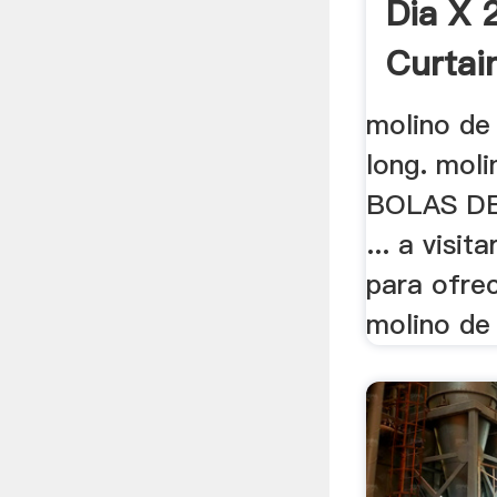
Dia X 
Curtai
molino de 
long. mol
BOLAS DE
... a visit
para ofre
molino de 