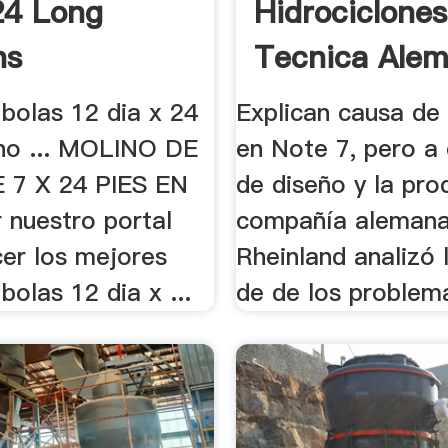
24 Long
Hidrociclones
ns
Tecnica Ale
Calidad
bolas 12 dia x 24
Explican causa de
ino ... MOLINO DE
en Note 7, pero a
 7 X 24 PIES EN
de diseño y la pro
ar nuestro portal
compañía aleman
cer los mejores
Rheinland analizó 
bolas 12 dia x ...
de de los problema