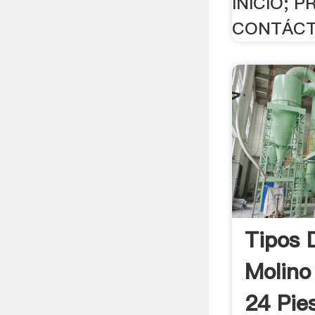
INICIO; 
CONTÁCT
Tipos 
Molino
24 Pies