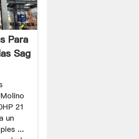
as Para
las Sag
s
 Molino
0HP 21
ra un
ies ...