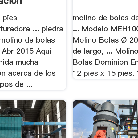
acion
 pies
molino de bolas de
ituradora ... piedra
... Modelo MEH10
 molino de bolas
Molino Bolas Ø 2
9 Abr 2015 Aquí
de largo, ... Molin
mida mucha
Bolas Dominion En
ón acerca de los
12 pies x 15 pies. 1
pos de ...