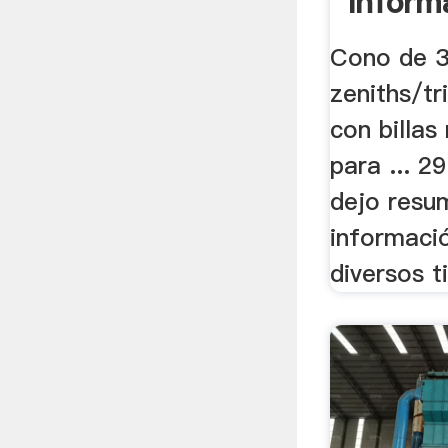
Inform
Cono de 3
zeniths/tr
con billas
para ... 2
dejo resu
informaci
diversos ti