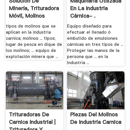
Solución De
Maquinaria Utilizada
Minería, Trituradora
En La Industria
Móvil, Molinos
Cárnica- .
tipos de molinos que se
Equipo diseñado para
aplican en la industria
efectuar el llenado ó
carnica; molinos ... tipos;
embutido de emulsiones
lugar de pesca en dique de
cárnicas en tres tipos de ...
los molinos; ... equipo de
Proteger las manos de la
explotación minera que ...
persona que ... en la
Industria ...
Trituradoras De
Piezas Del Molinos
Carnica Industrial |
De Industria Carnica
Trituradora Y .