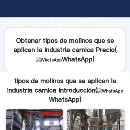
tipos de molinos que se aplican la industria carnica
fabricante Agarrando fuerte capacidad de
producción, fuerza de investigación avanzada y
excelente servicio, Shanghai tipos de molinos que se
aplican la industria carnica proveedor crea el valor y
aporta valores a todos los clientes.
Obtener tipos de molinos que se
aplican la industria carnica Precio(
WhatsApp
)
tipos de molinos que se aplican la
industria carnica Introducción(
WhatsApp
)