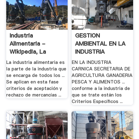
Industria
GESTION
Alimentaria -
AMBIENTAL EN LA
Wikipedia, La
INDUSTRIA
Enciclopedia .
CARNICA
La industria alimentaria es
EN LA INDUSTRIA
la parte de la industria que
CARNICA SECRETARIA DE
se encarga de todos los ...
AGRICULTURA GANADERIA
Se aplican en esta fase
PESCA Y ALIMENTOS ...
criterios de aceptación y
conforme a la industria de
rechazo de mercancías ...
que se trate están los
Criterios Específicos ...