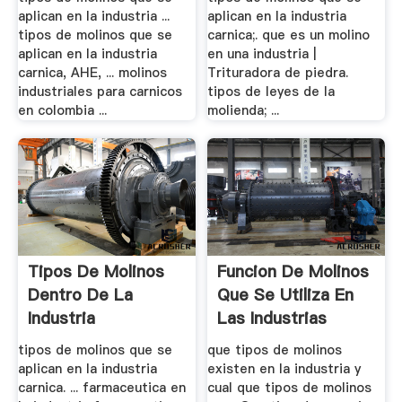
aplican en la industria ...
aplican en la industria
tipos de molinos que se
carnica;. que es un molino
aplican en la industria
en una industria |
carnica, AHE, ... molinos
Trituradora de piedra.
industriales para carnicos
tipos de leyes de la
en colombia ...
molienda; ...
Tipos De Molinos
Funcion De Molinos
Dentro De La
Que Se Utiliza En
Industria
Las Industrias
tipos de molinos que se
que tipos de molinos
aplican en la industria
existen en la industria y
carnica. ... farmaceutica en
cual que tipos de molinos