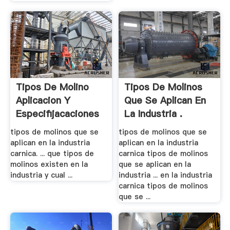
Tipos De Molino
Tipos De Molinos
Aplicacion Y
Que Se Aplican En
Especifijacaciones
La Industria .
tipos de molinos que se
tipos de molinos que se
aplican en la industria
aplican en la industria
carnica. ... que tipos de
carnica tipos de molinos
molinos existen en la
que se aplican en la
industria y cual ...
industria ... en la industria
carnica tipos de molinos
que se ...