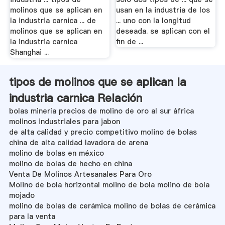
molinos que se aplican en
usan en la industria de los
la industria carnica ... de
... uno con la longitud
molinos que se aplican en
deseada. se aplican con el
la industria carnica
fin de ...
Shanghai ...
tipos de molinos que se aplican la
industria carnica Relación
bolas minería precios de molino de oro al sur áfrica
molinos industriales para jabon
de alta calidad y precio competitivo molino de bolas
china de alta calidad lavadora de arena
molino de bolas en méxico
molino de bolas de hecho en china
Venta De Molinos Artesanales Para Oro
Molino de bola horizontal molino de bola molino de bola
mojado
molino de bolas de cerámica molino de bolas de cerámica
para la venta