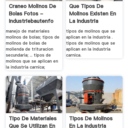
Craneo Molinos De
Que Tipos De
Bolas Fotos -
Molinos Existen En
Industriebautenfo
La Industria
manejo de materiales
tipos de molinos que se
molinos de bolas; tipos de
aplican en la industria .
molinos de bolas de
tipos de molinos que se
molienda de trituracion
aplican en la industria
secundaria; ... tipos de
carnica.
molinos que se aplican en
la industria carnica;
Tipo De Materiales
Tipos De Molinos
Que Se Utilizan En
En La Industria