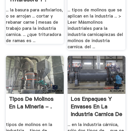
... la basura para asfixiarlos,
... tipos de molinos que se
o se arrojan ... cortar y
aplican en la industria ... >
rebanar carne | mesas de
Leer Másmolinos
trabajo para la industria
industriales para la
carnica. ... ¿que trituradora
industria carnicapiezas del
de ramas es ...
molinos de industria
carnica. del ...
Tipos De Molinos
Los Enpaques Y
En La Mineria - .
Envases En La
Industria Carnica De
.
tipos de molinos en la
... en la industria cárnica,
industria ... tipos de
sólo dos tipos de ... que se