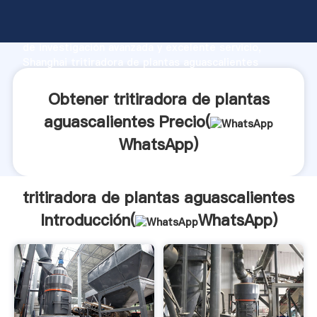
tritiradora de plantas aguascalientes fabricante
Agarrando fuerte capacidad de producción, fuerza
de investigación avanzada y excelente servicio,
Shanghai tritiradora de plantas aguascalientes
proveedor crea el valor y aporta valores a todos los
clientes.
Obtener tritiradora de plantas
aguascalientes Precio(
WhatsApp
)
tritiradora de plantas aguascalientes
Introducción(
WhatsApp
)