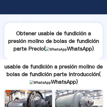
usable de fundición a presión molino de bolas de
fundición parte fabricante Agarrando fuerte
capacidad de producción, fuerza de investigación
avanzada y excelente servicio, Shanghai usable de
fundición a presión molino de bolas de fundición
parte proveedor crea el valor y aporta valores a
Obtener usable de fundición a
todos los clientes.
presión molino de bolas de fundición
parte Precio(
WhatsApp
)
usable de fundición a presión molino de
bolas de fundición parte Introducción(
WhatsApp
)