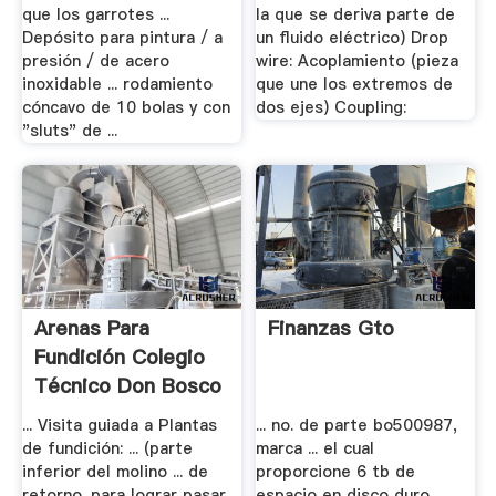
que los garrotes ...
la que se deriva parte de
Depósito para pintura / a
un fluido eléctrico) Drop
presión / de acero
wire: Acoplamiento (pieza
inoxidable ... rodamiento
que une los extremos de
cóncavo de 10 bolas y con
dos ejes) Coupling:
"sluts" de ...
Arenas Para
Finanzas Gto
Fundición Colegio
Técnico Don Bosco
.
... Visita guiada a Plantas
... no. de parte bo500987,
de fundición: ... (parte
marca ... el cual
inferior del molino ... de
proporcione 6 tb de
retorno. para lograr pasar
espacio en disco duro