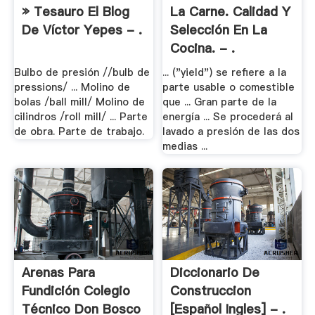
» Tesauro El Blog
La Carne. Calidad Y
De Víctor Yepes - .
Selección En La
Cocina. - .
Bulbo de presión //bulb de
... ("yield") se refiere a la
pressions/ ... Molino de
parte usable o comestible
bolas /ball mill/ Molino de
que ... Gran parte de la
cilindros /roll mill/ ... Parte
energía ... Se procederá al
de obra. Parte de trabajo.
lavado a presión de las dos
medias ...
Arenas Para
Diccionario De
Fundición Colegio
Construccion
Técnico Don Bosco
[Español Ingles] - .