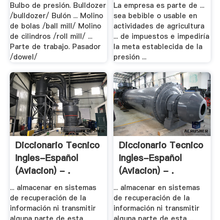
Bulbo de presión. Bulldozer
La empresa es parte de ...
/bulldozer/ Bulón ... Molino
sea bebible o usable en
de bolas /ball mill/ Molino
actividades de agricultura
de cilindros /roll mill/ ...
... de impuestos e impediría
Parte de trabajo. Pasador
la meta establecida de la
/dowel/
presión ...
Diccionario Tecnico
Diccionario Tecnico
Ingles-Español
Ingles-Español
(aviacion) - .
(aviacion) - .
... almacenar en sistemas
... almacenar en sistemas
de recuperación de la
de recuperación de la
información ni transmitir
información ni transmitir
alguna parte de esta
alguna parte de esta ...