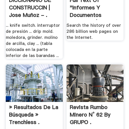
DICCIONARIO DE
Full Text Of
CONSTRUCCIN |
"Informes Y
Jose Muñoz - .
Documentos
Relativos Á .
... knife switch. interruptor
Search the history of over
de presión ... drip mold.
286 billion web pages on
moledora, grinder. molino
the Internet.
de arcilla, clay ... (tabla
colocada en la parte
inferior de las barandas ...
» Resultados De La
Revista Rumbo
Búsqueda »
Minero N° 62 By
Trenchless .
GRUPO .