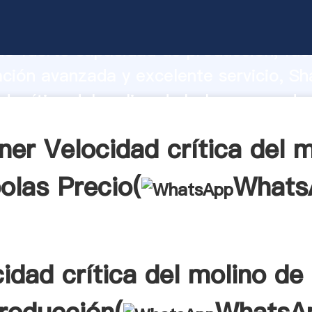
d crítica del molino de bolas fabricant
o fuerte capacidad de producción, fue
ación avanzada y excelente servicio, Sh
d crítica del molino de bolas proveedor
aporta valores a todos los clientes.
ner Velocidad crítica del m
olas Precio(
Whats
idad crítica del molino de