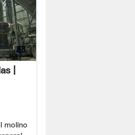
as |
l molino