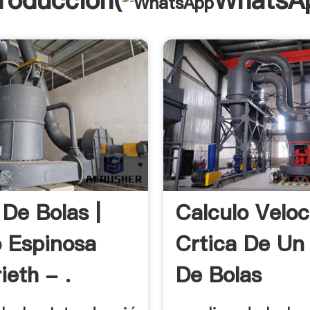
troducción(
WhatsA
 De Bolas |
Calculo Velo
o Espinosa
Crtica De Un
ieth - .
De Bolas