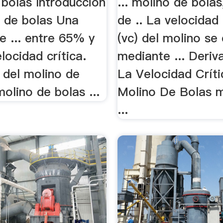
 bolas Introducción
... molino de bola
o de bolas Una
de .. La velocidad 
e ... entre 65% y
(vc) del molino se 
ocidad crítica.
mediante ... Deriv
 del molino de
La Velocidad Críti
olino de bolas ...
Molino De Bolas m
...