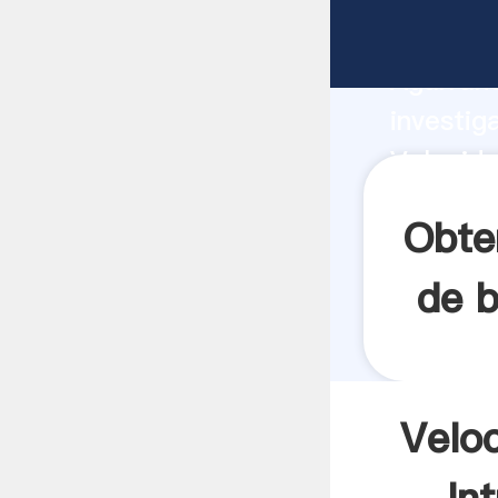
Velocida
Agarrand
investig
Velocida
valor y 
Obte
de b
Veloc