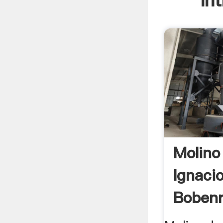
In
Molino
Ignaci
Bobenr