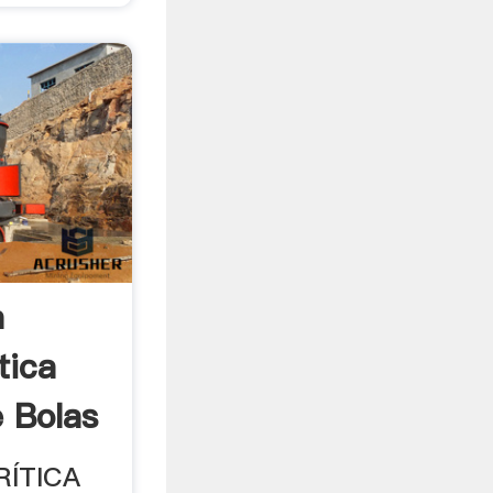
a
tica
e Bolas
RÍTICA