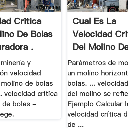
dad Critica
Cual Es La
lino De Bolas
Velocidad Cri
uradora .
Del Molino D
 minería y
Parámetros de mo
ión velocidad
un molino horizont
l molino de bolas
bolas. ... velocidad
. velocidad critica
del molino se refie
 de bolas -
Ejemplo Calcular l
lege.
velocidad crítica 
de ...