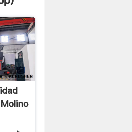
pp
)
cidad
 Molino