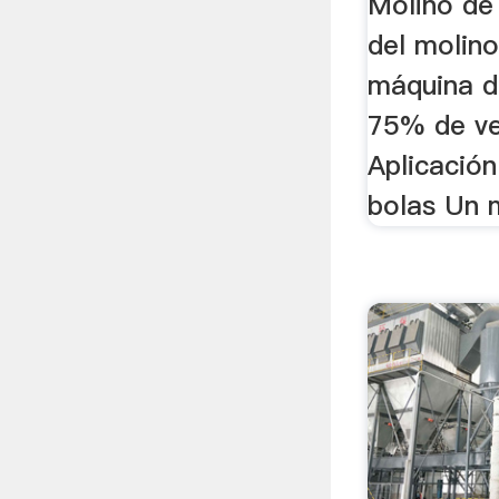
Molino de
del molin
máquina d
75% de vel
Aplicación
bolas Un m