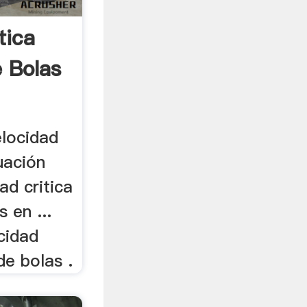
tica
e Bolas
elocidad
uación
ad critica
 en ...
cidad
de bolas .