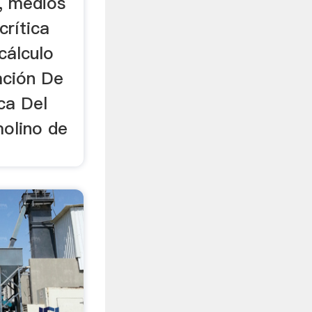
s, medios
crítica
cálculo
ación De
ca Del
olino de