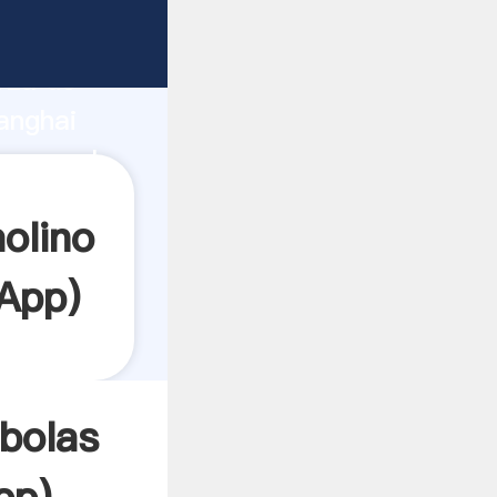
e
rza de
anghai
 crea el
olino
App
)
 bolas