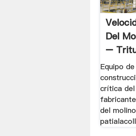
Veloci
Del Mo
– Trit
Equipo de
construcc
crítica de
fabricante
del molino
patialacol