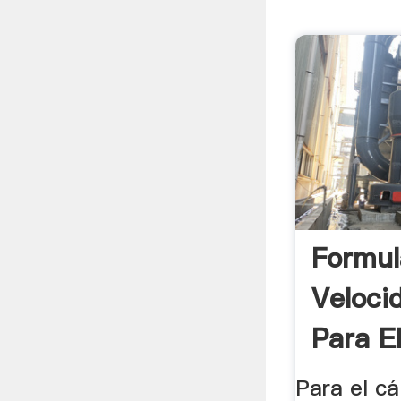
Formul
Veloci
Para E
Para el cá