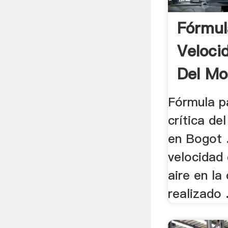
Fórmul
Veloci
Del Mo
Fórmula p
crítica de
en Bogot .
velocidad 
aire en l
realizado .