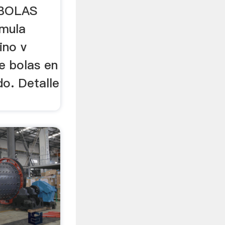
BOLAS
rmula
ino v
de bolas en
do. Detalle