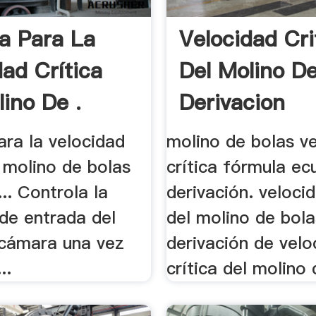
a Para La
Velocidad Cri
dad Crítica
Del Molino D
lino De .
Derivacion
ara la velocidad
molino de bolas v
l molino de bolas
crítica fórmula ec
.. Controla la
derivación. velocid
de entrada del
del molino de bolas
a cámara una vez
derivación de velo
..
crítica del molino 