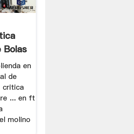
tica
e Bolas
lienda en
al de
 critica
re ... en ft
a
del molino