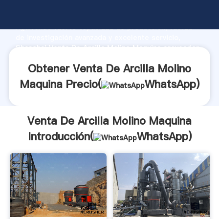
Venta De Arcilla Molino Maquina fabricante
Agarrando fuerte capacidad de producción, fuerza
de investigación avanzada y excelente servicio,
Shanghai Venta De Arcilla Molino Maquina proveedor
crea el valor y aporta valores a todos los clientes.
Obtener Venta De Arcilla Molino
Maquina Precio(
WhatsApp
)
Venta De Arcilla Molino Maquina
Introducción(
WhatsApp
)