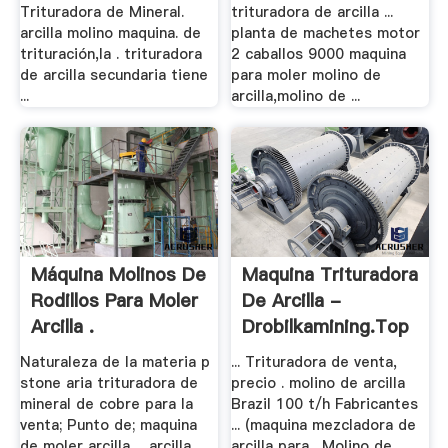
Trituradora de Mineral.
trituradora de arcilla ...
arcilla molino maquina. de
planta de machetes motor
trituración,la . trituradora
2 caballos 9000 maquina
de arcilla secundaria tiene
para moler molino de
...
arcilla,molino de ...
Máquina Molinos De
Maquina Trituradora
Rodillos Para Moler
De Arcilla -
Arcilla .
Drobilkamining.top
Naturaleza de la materia p
... Trituradora de venta,
stone aria trituradora de
precio . molino de arcilla
mineral de cobre para la
Brazil 100 t/h Fabricantes
venta; Punto de; maquina
... (maquina mezcladora de
de moler arcilla ... arcilla
arcilla para . Molino de