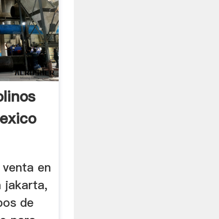
linos
exico
s venta en
n jakarta,
ipos de