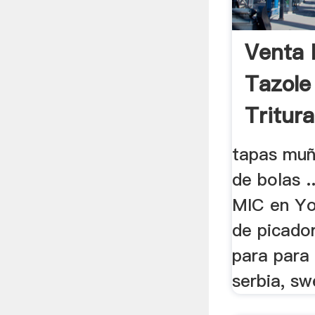
Venta 
Tazole
Tritur
tapas muñ
de bolas .
MIC en Yo
de picado
para para 
serbia, sw