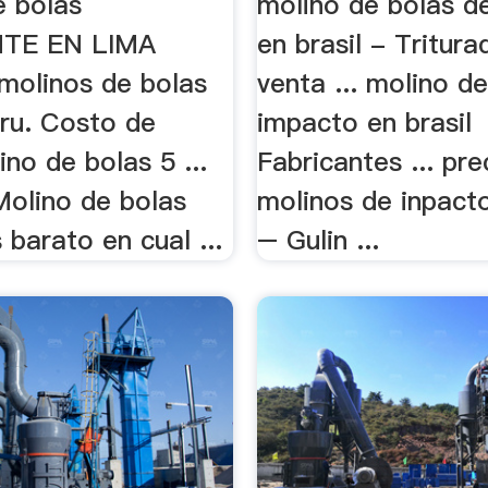
e bolas
molino de bolas d
TE EN LIMA
en brasil - Tritur
 molinos de bolas
venta ... molino d
eru. Costo de
impacto en brasil
no de bolas 5 ...
Fabricantes ... pre
Molino de bolas
molinos de inpacto
barato en cual ...
– Gulin ...