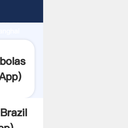
te
rza de
anghai
r crea
bolas
App
)
Brazil