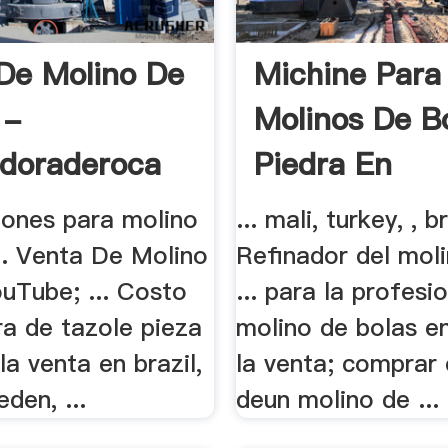
De Molino De
Michine Para
 -
Molinos De B
adoraderoca
Piedra En
ones para molino
... mali, turkey, , br
.. Venta De Molino
Refinador del mol
uTube; ... Costo
... para la profesi
ra de tazole pieza
molino de bolas en
la venta en brazil,
la venta; comprar
eden, ...
deun molino de ...