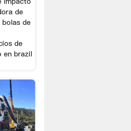
e impacto
adora de
e bolas de
cios de
 en brazil