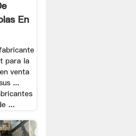
De
olas En
fabricante
t para la
. en venta
us ...
abricantes
e ...