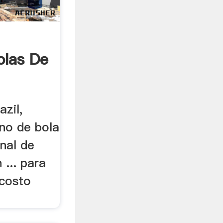
olas De
azil,
ino de bola
onal de
 ... para
 costo