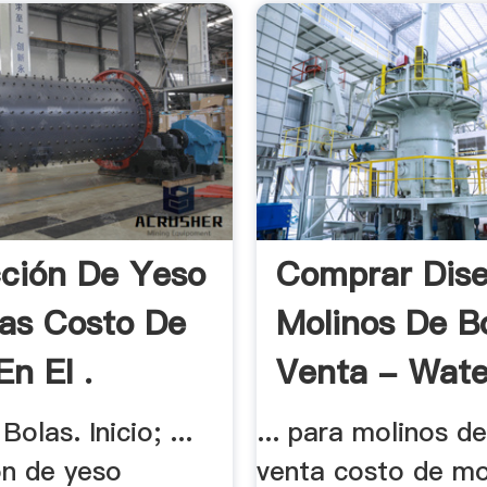
ción De Yeso
Comprar Dis
as Costo De
Molinos De B
En El .
Venta - Wate
olas. Inicio; ...
... para molinos d
ón de yeso
venta costo de mo