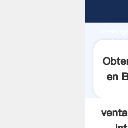
venta de
Agarrand
investig
venta de
el valor
Obte
en B
venta