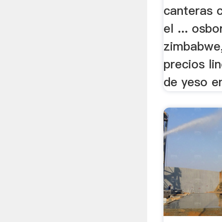
canteras 
el ... osbo
zimbabwe, 
precios li
de yeso en