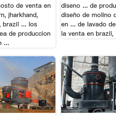
costo de venta en
diseno ... de prod
rn, jharkhand,
diseño de molino 
brazil ... los
en ... de lavado d
nea de produccion
la venta en brazil, .
 ...