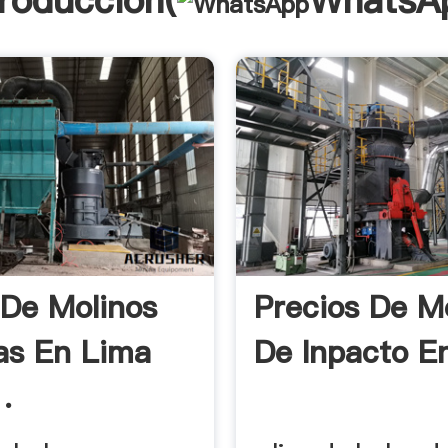
troducción(
WhatsA
 De Molinos
Precios De M
as En Lima
De Inpacto En
.