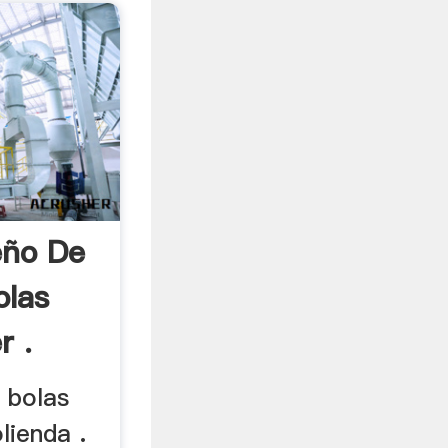
eño De
olas
r .
e bolas
lienda .