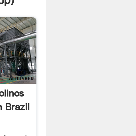
pp
)
olinos
 Brazil