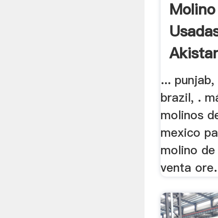
Molino
Usadas
Akista
... punjab,
brazil, . m
molinos d
mexico par
molino de 
venta ore.