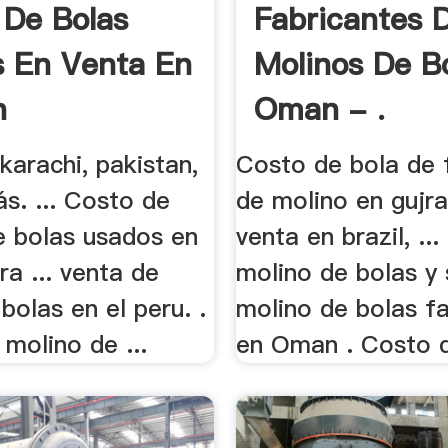
 De Bolas
Fabricantes 
 En Venta En
Molinos De B
n
Oman - .
 karachi, pakistan,
Costo de bola de 
ás. ... Costo de
de molino en gujra
e bolas usados en
venta en brazil, ..
a ... venta de
molino de bolas y s
bolas en el peru. .
molino de bolas f
 molino de ...
en Oman . Costo d