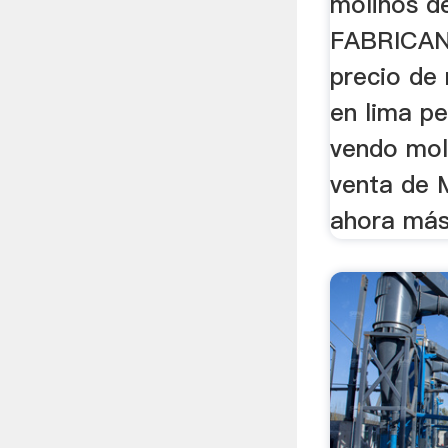
molinos d
FABRICAN
precio de
en lima p
vendo moli
venta de 
ahora más 