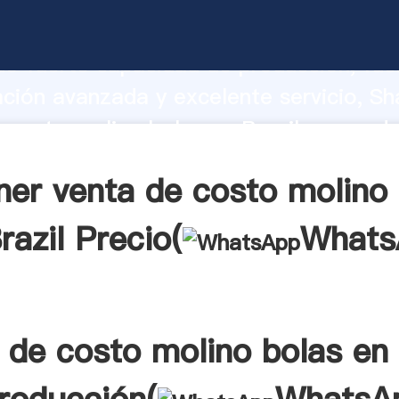
 costo molino bolas en Brazil fabrican
o fuerte capacidad de producción, fue
ación avanzada y excelente servicio, Sh
 costo molino bolas en Brazil proveedo
 y aporta valores a todos los clientes.
ner venta de costo molino 
razil Precio(
Whats
 de costo molino bolas en 