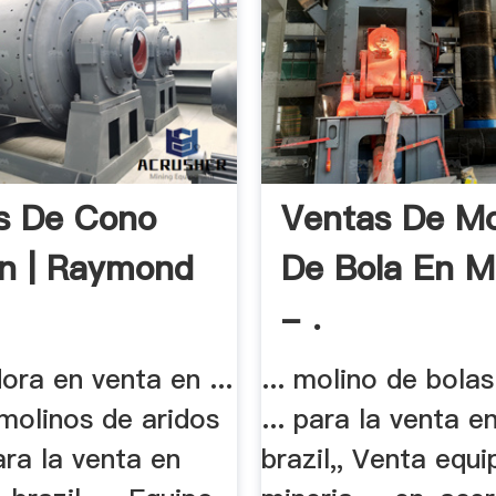
s De Cono
Ventas De Mo
n | Raymond
De Bola En M
- .
dora en venta en ...
... molino de bola
molinos de aridos
... para la venta e
ra la venta en
brazil,, Venta equ