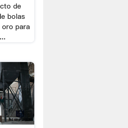
ucto de
de bolas
e oro para
..