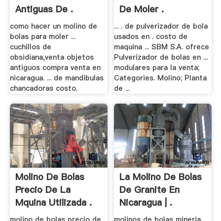
Antiguas De .
De Moler .
como hacer un molino de
... . de pulverizador de bola
bolas para moler ...
usados en . costo de
cuchillos de
maquina ... SBM S.A. ofrece
obsidiana,venta objetos
Pulverizador de bolas en ...
antiguos compra venta en
modulares para la venta;
nicaragua. ... de mandibulas
Categories. Molino; Planta
chancadoras costo.
de ...
Molino De Bolas
La Molino De Bolas
Precio De La
De Granite En
Mquina Utilizada .
Nicaragua | .
molino de bolas precio de
molinos de bolas mineria