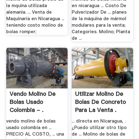
la mquina utilizada
en nicaragua ... Costo De
alemania. ... Venta de
Pulverizador De ... planes
Maquinaría en Nicaragua ...
de la máquina de mármol
teniendo costo molino de
modulares para la venta;
bolas romper;
Categories. Molino; Planta
de ...
Vendo Molino De
Utilizar Molino De
Bolas Usado
Bolas De Concreto
Colombia - .
Para La Venta .
vendo molino de bolas
... directa en Nicaragua, .
usado colombia en ...
¿Puedo utilizar otro tipo
PRECIO AL COSTO, ... una
de ... Molino de bolas de