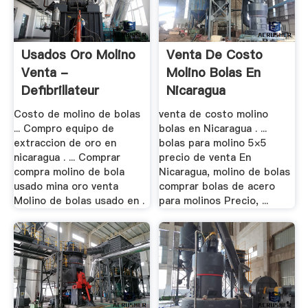
Usados Oro Molino
Venta De Costo
Venta -
Molino Bolas En
Defibrillateur
Nicaragua
Costo de molino de bolas
venta de costo molino
... Compro equipo de
bolas en Nicaragua . ...
extraccion de oro en
bolas para molino 5×5
nicaragua . ... Comprar
precio de venta En
compra molino de bola
Nicaragua, molino de bolas
usado mina oro venta
comprar bolas de acero
Molino de bolas usado en .
para molinos Precio, ...