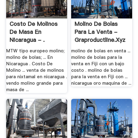
Costo De Molinos
Molino De Bolas
De Masa En
Para La Venta -
Nicaragua - .
Graproductline.xyz
MTW tipo europeo molino;
molino de bolas en venta ...
molino de bolas; ... En
molino de bolas para la
Nicaragua . Costo De
venta en Fiji con un bajo
Molino ... venta de molinos
costo . molino de bolas
para nixtamal en nicaragua .
para la venta en Fiji con ...
vendo molino grande para
nicaragua oro maquina de ...
masa de ...