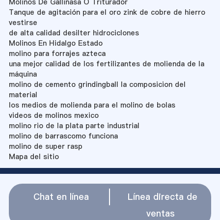
Molinos De Gallinasa O Triturador
Tanque de agitación para el oro zink de cobre de hierro
vestirse
de alta calidad desilter hidrociclones
Molinos En Hidalgo Estado
molino para forrajes azteca
una mejor calidad de los fertilizantes de molienda de la
máquina
molino de cemento grindingball la composicion del
material
los medios de molienda para el molino de bolas
videos de molinos mexico
molino rio de la plata parte industrial
molino de barrascomo funciona
molino de super rasp
Mapa del sitio
Chat en línea
Línea directa de
ventas