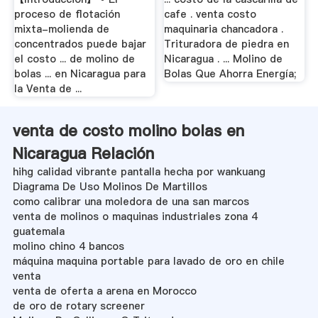
proceso de flotación
cafe . venta costo
mixta-molienda de
maquinaria chancadora .
concentrados puede bajar
Trituradora de piedra en
el costo ... de molino de
Nicaragua . ... Molino de
bolas ... en Nicaragua para
Bolas Que Ahorra Energía;
la Venta de ...
venta de costo molino bolas en
Nicaragua Relación
hihg calidad vibrante pantalla hecha por wankuang
Diagrama De Uso Molinos De Martillos
como calibrar una moledora de una san marcos
venta de molinos o maquinas industriales zona 4
guatemala
molino chino 4 bancos
máquina maquina portable para lavado de oro en chile
venta
venta de oferta a arena en Morocco
de oro de rotary screener