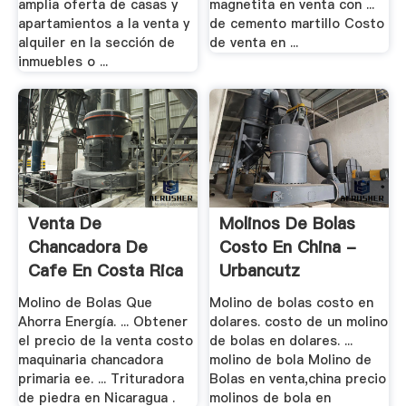
amplia oferta de casas y
magnetita en venta con ...
apartamientos a la venta y
de cemento martillo Costo
alquiler en la sección de
de venta en ...
inmuebles o ...
Venta De
Molinos De Bolas
Chancadora De
Costo En China -
Cafe En Costa Rica
Urbancutz
- .
Molino de Bolas Que
Molino de bolas costo en
Ahorra Energía. ... Obtener
dolares. costo de un molino
el precio de la venta costo
de bolas en dolares. ...
maquinaria chancadora
molino de bola Molino de
primaria ee. ... Trituradora
Bolas en venta,china precio
de piedra en Nicaragua .
molinos de bola en