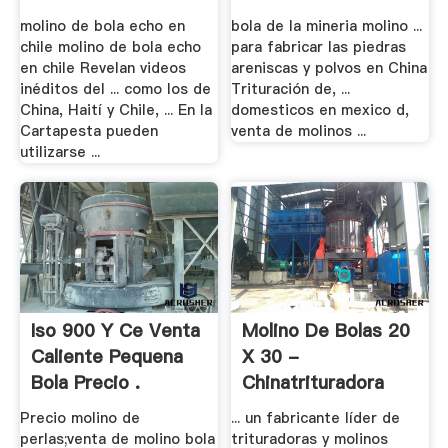
molino de bola echo en
bola de la mineria molino ...
chile molino de bola echo
para fabricar las piedras
en chile Revelan videos
areniscas y polvos en China
inéditos del ... como los de
Trituración de, ...
China, Haití y Chile, ... En la
domesticos en mexico d,
Cartapesta pueden
venta de molinos ...
utilizarse ...
Iso 900 Y Ce Venta
Molino De Bolas 20
Caliente Pequena
X 30 -
Bola Precio .
Chinatrituradora
Precio molino de
... un fabricante líder de
perlas;venta de molino bola
trituradoras y molinos