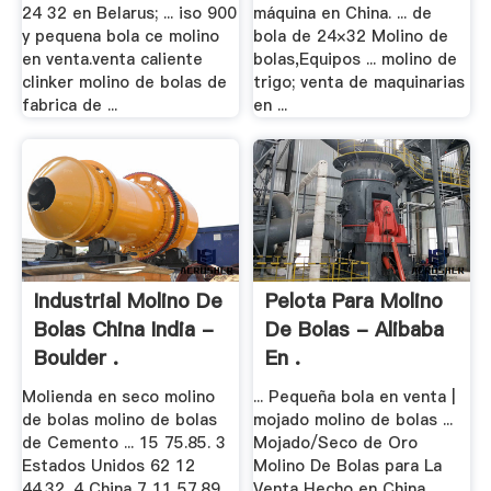
24 32 en Belarus; ... iso 900
máquina en China. ... de
y pequena bola ce molino
bola de 24×32 Molino de
en venta.venta caliente
bolas,Equipos ... molino de
clinker molino de bolas de
trigo; venta de maquinarias
fabrica de ...
en ...
Industrial Molino De
Pelota Para Molino
Bolas China India -
De Bolas - Alibaba
Boulder .
En .
Molienda en seco molino
... Pequeña bola en venta |
de bolas molino de bolas
mojado molino de bolas ...
de Cemento ... 15 75.85. 3
Mojado/Seco de Oro
Estados Unidos 62 12
Molino De Bolas para La
44.32. 4 China 7 11 57.89 ...
Venta Hecho en China. ...