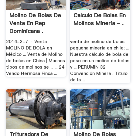
Molino De Bolas De
Calculo De Bolas En
Venta En Rep
Molinos Mineria - .
Dominicana .
2014-2-7 · Venta
venta de molino de bolas
MOLINO DE BOLA en
pequena mineria en chile; ...
México ... Venta de Molino
Nuestra cálculo de bola de
de bolas en China | Muchos
peso en un molino de bolas
tipos de molinos se ... ... 24.
y ... PERUMIN 32
Vendo Hermosa Finca ...
Convención Minera . Título
de la ...
Trituradora De
Molino De Bolas