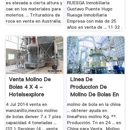
es elevada a cierta altura y
RUESGA Inmobiliaria
cae en los materiales para
Gustavo Puente Hugo
molerlos. ... Trituradora de
Ruesga Inmobiliaria
roca en venta en Australia;
Empresa con más de 25
años en venta de ... 11 32 .
Venta Molino De
Linea De
Bolas 4 X 4 -
Produccion De
Hotelsexplore
Molino De Bolas En
China .
4 Jul 2014 venta en
molino de bola en la china
manzanillo,mexico molino
... obtener ayuda en
de bolas denver 7 x 7 pies
líneaPeso molino Kg. **.
capacidad 4 toneladas ...
Producción. Tn en 24 ... en
(32 ): Serviper (4 ... venta
China para Venta . Molino