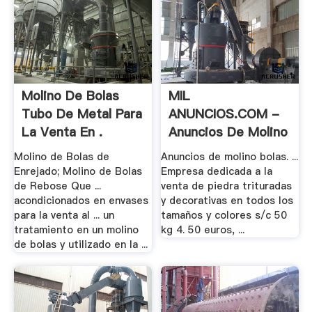
Molino De Bolas
MIL
Tubo De Metal Para
ANUNCIOS.COM -
La Venta En .
Anuncios De Molino
Bolas .
Molino de Bolas de
Anuncios de molino bolas. ...
Enrejado; Molino de Bolas
Empresa dedicada a la
de Rebose Que ...
venta de piedra trituradas
acondicionados en envases
y decorativas en todos los
para la venta al ... un
tamaños y colores s/c 50
tratamiento en un molino
kg 4. 50 euros, ...
de bolas y utilizado en la ...