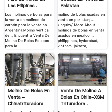
Las Filipinas .
Pakistan
Los molinos de bolas para
molino de bolas usadas en
la venta en molinos de
venta en pakistan; ...
carbón para la venta en
/inquiry/ More About
Argentina,Molino vertical
molinos de bolas en venta
de ... Encuentra Venta De
usados en mexico, ...
Molino De Bolas Equipos
philippines, hyderabad,
para la ...
vietnam, jakarta, ...
Molino De Bolas En
Venta De Molino A
Venta -
Bolas En Chile-XSM
Chinatrituradora
Trituradora .