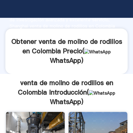
venta de molino de rodillos en Colombia fabricante
Agarrando fuerte capacidad de producción, fuerza
de investigación avanzada y excelente servicio,
Shanghai venta de molino de rodillos en Colombia
proveedor crea el valor y aporta valores a todos los
clientes.
Obtener venta de molino de rodillos
en Colombia Precio(
WhatsApp
)
venta de molino de rodillos en
Colombia Introducción(
WhatsApp
)