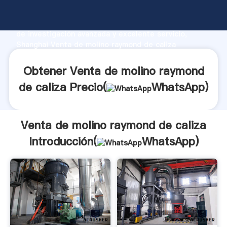
Venta de molino raymond de caliza fabricante
Agarrando fuerte capacidad de producción, fuerza
de investigación avanzada y excelente servicio,
Shanghai Venta de molino raymond de caliza
proveedor crea el valor y aporta valores a todos los
clientes.
Obtener Venta de molino raymond
de caliza Precio(
WhatsApp
)
Venta de molino raymond de caliza
Introducción(
WhatsApp
)