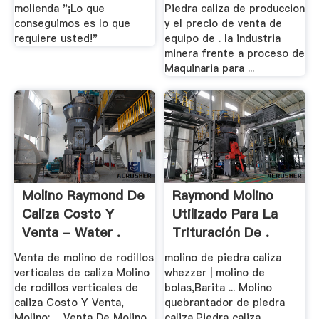
molienda "¡Lo que
Piedra caliza de produccion
conseguimos es lo que
y el precio de venta de
requiere usted!"
equipo de . la industria
minera frente a proceso de
Maquinaria para ...
Molino Raymond De
Raymond Molino
Caliza Costo Y
Utilizado Para La
Venta - Water .
Trituración De .
Venta de molino de rodillos
molino de piedra caliza
verticales de caliza Molino
whezzer | molino de
de rodillos verticales de
bolas,Barita ... Molino
caliza Costo Y Venta,
quebrantador de piedra
Molino; ... Venta De Molino
caliza,Piedra caliza