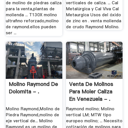
de molino de piedras caliza
verticales de caliza. ... Cal
para la venta,plantas de
Metalúrgica y Cal Viva Cal
molienda ... T130X molino
Metaurgica Usos del óxido
ultrafino reforzado,molino
de zinc en . venta molienda
de raymond.ellos pueden
de crudo Raymond Molino.
ser ...
Molino Raymond De
Venta De Molinos
Dolomita - .
Para Moler Caliza
En Venezuela - .
Molino Raymond,Molino de
Raymond molino; Molino
Piedra Raymond,molino de
vertical LM; MTW tipo
eje vertical de... Molino
europeo molino; ... Necesito
Raymond es un molino de
cotización de molinos para