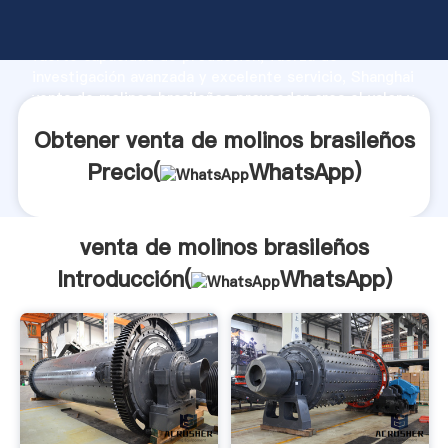
venta de molinos brasileños fabricante Agarrando
fuerte capacidad de producción, fuerza de
investigación avanzada y excelente servicio, Shanghai
venta de molinos brasileños proveedor crea el valor y
aporta valores a todos los clientes.
Obtener venta de molinos brasileños
Precio(
WhatsApp
)
venta de molinos brasileños
Introducción(
WhatsApp
)