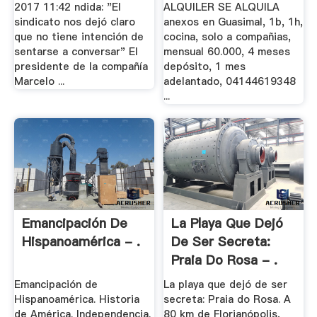
2017 11:42 ndida: "El
ALQUILER SE ALQUILA
sindicato nos dejó claro
anexos en Guasimal, 1b, 1h,
que no tiene intención de
cocina, solo a compañias,
sentarse a conversar" El
mensual 60.000, 4 meses
presidente de la compañía
depósito, 1 mes
Marcelo ...
adelantado, 04144619348
...
Emancipación De
La Playa Que Dejó
Hispanoamérica - .
De Ser Secreta:
Praia Do Rosa - .
Emancipación de
La playa que dejó de ser
Hispanoamérica. Historia
secreta: Praia do Rosa. A
de América. Independencia.
80 km de Florianópolis,