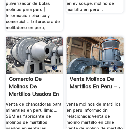
pulverizador de bolas
en evisos.pe. molino de
molinos para perú |
martillo en peru ...
Información técnica y
comercial ... trituradora de
molibdeno en peru;
Comercio De
Venta Molinos De
Molinos De
Martillos En Peru - .
Martillos Usados En
Venta
Venta de chancadoras para
venta molinos de martillos
minerales en peru lima; ...
en peru Información
SBM es fabricante de
relacionada: venta de
molinos de martillos
molino martillo en chile
usados en venta,las
venta de molino de martillo