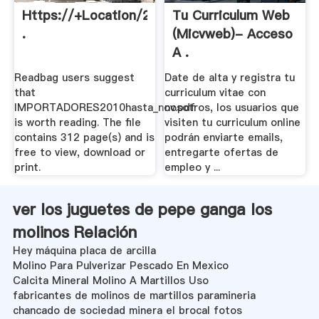
Https://+Location/23.322081,
Tu Curriculum Web
.
(micvweb)- Acceso
A .
Readbag users suggest
Date de alta y registra tu
that
curriculum vitae con
IMPORTADORES2010hasta_nov.pdf
nosotros, los usuarios que
is worth reading. The file
visiten tu curriculum online
contains 312 page(s) and is
podrán enviarte emails,
free to view, download or
entregarte ofertas de
print.
empleo y ...
ver los juguetes de pepe ganga los
molinos Relación
Hey máquina placa de arcilla
Molino Para Pulverizar Pescado En Mexico
Calcita Mineral Molino A Martillos Uso
fabricantes de molinos de martillos paramineria
chancado de sociedad minera el brocal fotos