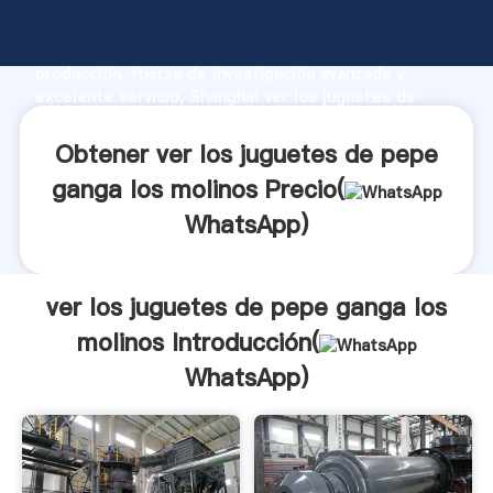
ver los juguetes de pepe ganga los molinos
fabricante Agarrando fuerte capacidad de
producción, fuerza de investigación avanzada y
excelente servicio, Shanghai ver los juguetes de
pepe ganga los molinos proveedor crea el valor y
aporta valores a todos los clientes.
Obtener ver los juguetes de pepe
ganga los molinos Precio(
WhatsApp
)
ver los juguetes de pepe ganga los
molinos Introducción(
WhatsApp
)