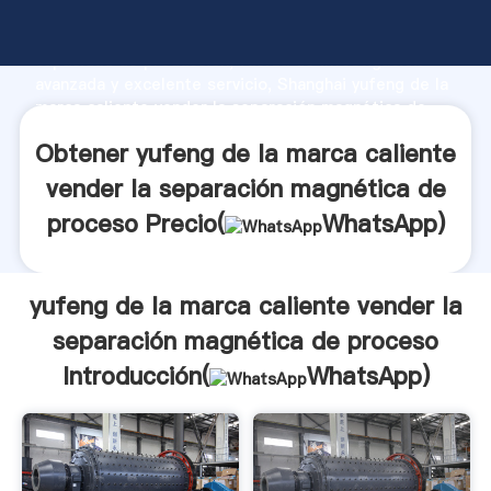
yufeng de la marca caliente vender la separación
magnética de proceso fabricante Agarrando fuerte
capacidad de producción, fuerza de investigación
avanzada y excelente servicio, Shanghai yufeng de la
marca caliente vender la separación magnética de
proceso proveedor crea el valor y aporta valores a
Obtener yufeng de la marca caliente
todos los clientes.
vender la separación magnética de
proceso Precio(
WhatsApp
)
yufeng de la marca caliente vender la
separación magnética de proceso
Introducción(
WhatsApp
)