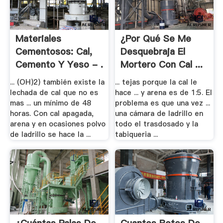
Materiales
¿Por Qué Se Me
Cementosos: Cal,
Desquebraja El
Cemento Y Yeso - .
Mortero Con Cal ...
... (OH)2) también existe la
... tejas porque la cal le
lechada de cal que no es
hace ... y arena es de 1:5. El
mas ... un mínimo de 48
problema es que una vez ...
horas. Con cal apagada,
una cámara de ladrillo en
arena y en ocasiones polvo
todo el trasdosado y la
de ladrillo se hace la ...
tabiqueria ...