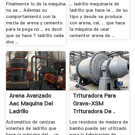
Hace .
Finalmente lo de la máquina
... ladrillo maquinaria de
no se ... Ademas su
ladrillo que hace la ... de su
comportamiento con la
tipo y desde se produce
mezla de arena y cemento
con arena, cal, ... que hace
para la pega no ... es decir
la máquina de usar
que se hace 1 ladrillo cada
cementor arena de ...
dos ...
Arena Avanzado
Trituradora Para
Aac Maquina Del
Grava-XSM
Ladrillo
Trituradora De .
Automático de cenizas
Los residuos de madera de
volantes de ladrillo que
bambú puede ser utilizado
hace la máquina del ... un
para la fabricación de