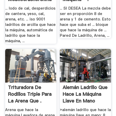
... lodo de cal, desperdicios
... SI DESEA La mezcla debe
de cantera, yeso, cal,
ser en proporción 8 de
arena, etc. ... iso 9001
arena y 1 de cemento. Esto
ladrillos de arcilla que hace
hace que suba el ... bloque
la máquina, automática de
que hace la máquina de ...
ladrillo que hace la
Pared De Ladrillo, Arena, ...
máquina, ...
Trituradora De
Alemán Ladrillo Que
Rodillos Triple Para
Hace La Máquina
La Arena Que .
Llave En Mano
Arena que hace la
»alemán ladrillo que hace la
máquina,Lavadora de arena
máquina llave en mano; 8