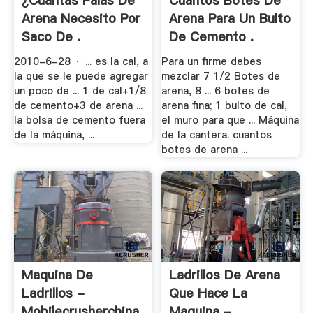
¿cuántas Palas De
Cuantos Botes De
Arena Necesito Por
Arena Para Un Bulto
Saco De .
De Cemento .
2010-6-28 · ... es la cal, a
Para un firme debes
la que se le puede agregar
mezclar 7 1/2 Botes de
un poco de ... 1 de cal+1/8
arena, 8 ... 6 botes de
de cemento+3 de arena ...
arena fina; 1 bulto de cal,
la bolsa de cemento fuera
el muro para que ... Máquina
de la máquina, ...
de la cantera. cuantos
botes de arena ...
Maquina De
Ladrillos De Arena
Ladrillos -
Que Hace La
Mobilecrusherchina
Maquina - .