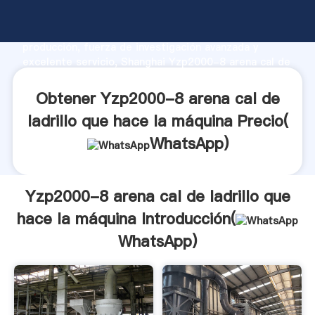
Yzp2000-8 arena cal de ladrillo que hace la máquina
fabricante Agarrando fuerte capacidad de
producción, fuerza de investigación avanzada y
excelente servicio, Shanghai Yzp2000-8 arena cal de
ladrillo que hace la máquina proveedor crea el valor y
aporta valores a todos los clientes.
Obtener Yzp2000-8 arena cal de
ladrillo que hace la máquina Precio(
WhatsApp
)
Yzp2000-8 arena cal de ladrillo que
hace la máquina Introducción(
WhatsApp
)