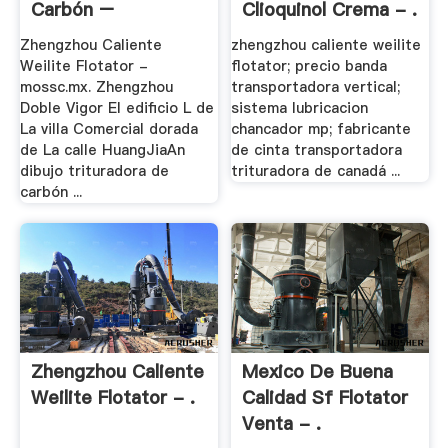
Carbón –
Clioquinol Crema - .
Trituradora .
Zhengzhou Caliente
zhengzhou caliente weilite
Weilite Flotator -
flotator; precio banda
mossc.mx. Zhengzhou
transportadora vertical;
Doble Vigor El edificio L de
sistema lubricacion
La villa Comercial dorada
chancador mp; fabricante
de La calle HuangJiaAn
de cinta transportadora
dibujo trituradora de
trituradora de canadá ...
carbón ...
Zhengzhou Caliente
Mexico De Buena
Weilite Flotator - .
Calidad Sf Flotator
Venta - .