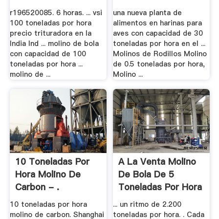
Precio
r196520085. 6 horas. ... vsi
una nueva planta de
100 toneladas por hora
alimentos en harinas para
precio trituradora en la
aves con capacidad de 30
India Ind ... molino de bola
toneladas por hora en el ...
con capacidad de 100
Molinos de Rodillos Molino
toneladas por hora ...
de 0.5 toneladas por hora,
molino de ...
Molino ...
10 Toneladas Por
A La Venta Molino
Hora Molino De
De Bola De 5
Carbon - .
Toneladas Por Hora
.
10 toneladas por hora
... un ritmo de 2.200
molino de carbon. Shanghai
toneladas por hora. . Cada