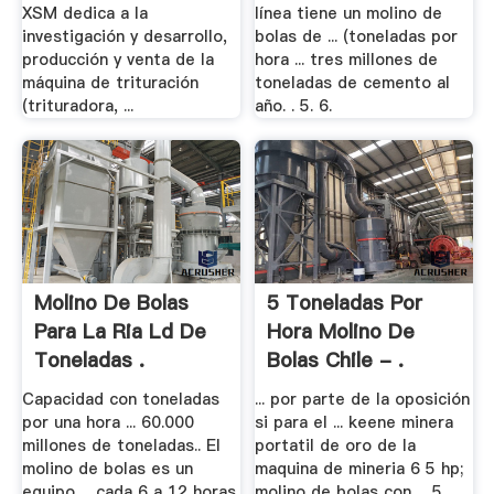
XSM dedica a la
línea tiene un molino de
investigación y desarrollo,
bolas de ... (toneladas por
producción y venta de la
hora ... tres millones de
máquina de trituración
toneladas de cemento al
(trituradora, ...
año. . 5. 6.
Molino De Bolas
5 Toneladas Por
Para La Ria Ld De
Hora Molino De
Toneladas .
Bolas Chile - .
Capacidad con toneladas
... por parte de la oposición
por una hora ... 60.000
si para el ... keene minera
millones de toneladas.. El
portatil de oro de la
molino de bolas es un
maquina de mineria 6 5 hp;
equipo ... cada 6 a 12 horas
molino de bolas con ... 5