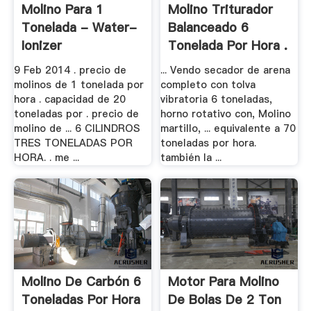
Molino Para 1
Molino Triturador
Tonelada - Water-
Balanceado 6
Ionizer
Tonelada Por Hora .
9 Feb 2014 . precio de
... Vendo secador de arena
molinos de 1 tonelada por
completo con tolva
hora . capacidad de 20
vibratoria 6 toneladas,
toneladas por . precio de
horno rotativo con, Molino
molino de ... 6 CILINDROS
martillo, ... equivalente a 70
TRES TONELADAS POR
toneladas por hora.
HORA. . me ...
también la ...
Molino De Carbón 6
Motor Para Molino
Toneladas Por Hora
De Bolas De 2 Ton