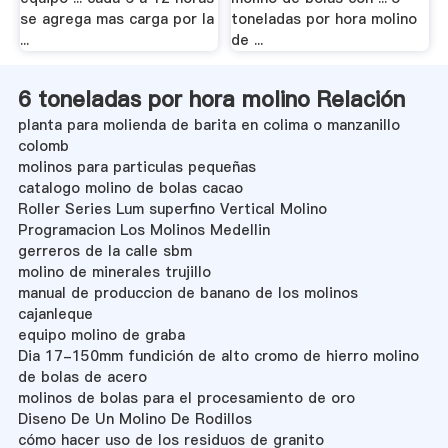
se agrega mas carga por la
toneladas por hora molino
...
de ...
6 toneladas por hora molino Relación
planta para molienda de barita en colima o manzanillo
colomb
molinos para particulas pequeñas
catalogo molino de bolas cacao
Roller Series Lum superfino Vertical Molino
Programacion Los Molinos Medellin
gerreros de la calle sbm
molino de minerales trujillo
manual de produccion de banano de los molinos
cajanleque
equipo molino de graba
Dia 17-150mm fundición de alto cromo de hierro molino
de bolas de acero
molinos de bolas para el procesamiento de oro
Diseno De Un Molino De Rodillos
cómo hacer uso de los residuos de granito