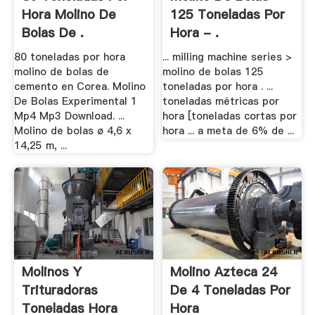
Hora Molino De
125 Toneladas Por
Bolas De .
Hora - .
80 toneladas por hora
... milling machine series >
molino de bolas de
molino de bolas 125
cemento en Corea. Molino
toneladas por hora . ...
De Bolas Experimental 1
toneladas métricas por
Mp4 Mp3 Download. ...
hora [toneladas cortas por
Molino de bolas ø 4,6 x
hora ... a meta de 6% de ...
14,25 m, ...
Molinos Y
Molino Azteca 24
Trituradoras
De 4 Toneladas Por
Toneladas Hora
Hora