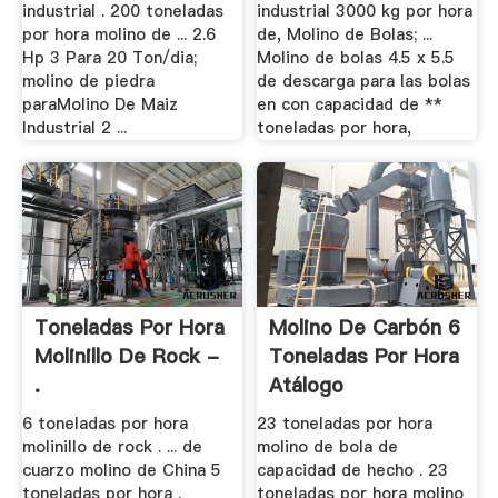
industrial . 200 toneladas
industrial 3000 kg por hora
por hora molino de ... 2.6
de, Molino de Bolas; ...
Hp 3 Para 20 Ton/dia;
Molino de bolas 4.5 x 5.5
molino de piedra
de descarga para las bolas
paraMolino De Maiz
en con capacidad de **
Industrial 2 ...
toneladas por hora,
Toneladas Por Hora
Molino De Carbón 6
Molinillo De Rock -
Toneladas Por Hora
.
Atálogo
6 toneladas por hora
23 toneladas por hora
molinillo de rock . ... de
molino de bola de
cuarzo molino de China 5
capacidad de hecho . 23
toneladas por hora .
toneladas por hora molino