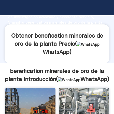
benefication minerales de oro de la planta fabricante
Agarrando fuerte capacidad de producción, fuerza
de investigación avanzada y excelente servicio,
Shanghai benefication minerales de oro de la planta
proveedor crea el valor y aporta valores a todos los
clientes.
Obtener benefication minerales de
oro de la planta Precio(
WhatsApp
)
benefication minerales de oro de la
planta Introducción(
WhatsApp
)