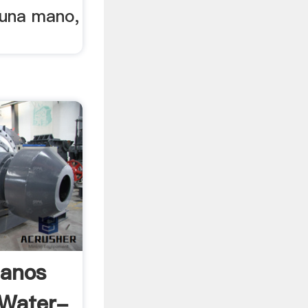
o una mano,
Manos
 Water-