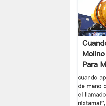
Cuando
Molino
Para M
cuando ap
de mano p
el llamad
nixtamal",