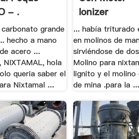
O - .
Ionizer
 carbonato grande
... había triturado
... hecho a mano
en molinos de ma
de acero ...
sirviéndose de dos .
, NIXTAMAL, hola
Molino para nixtam
olo queria saber el
lignito y el molin
ara Nixtamal ...
de mina .para la ..