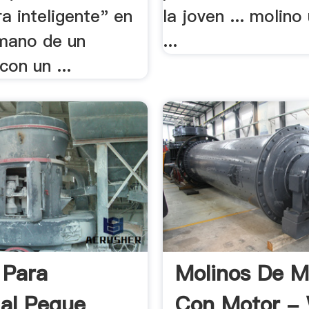
ra inteligente" en
la joven ... molin
 mano de un
...
con un ...
 Para
Molinos De 
al Peque
Con Motor -