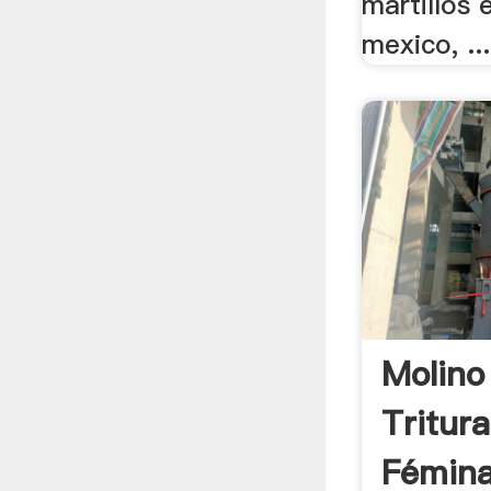
martillos 
mexico, ...
Molino
Tritur
Fémina