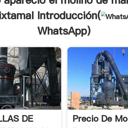
 aparecio el molino de ma
xtamal Introducción(
WhatsApp
)
LLAS DE
Precio De Mo