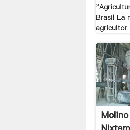
"Agricultu
Brasil La
agricultor 
Molino
Nixtam