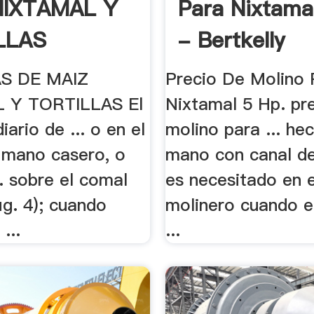
NIXTAMAL Y
Para Nixtama
LLAS
- Bertkelly
S DE MAIZ
Precio De Molino 
 Y TORTILLAS El
Nixtamal 5 Hp. pr
ario de ... o en el
molino para ... he
 mano casero, o
mano con canal de
.. sobre el comal
es necesitado en 
fig. 4); cuando
molinero cuando 
...
...