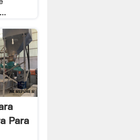
e
..
ara
ra Para