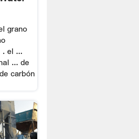
 el grano
no
 el ...
al ... de
o de carbón
.