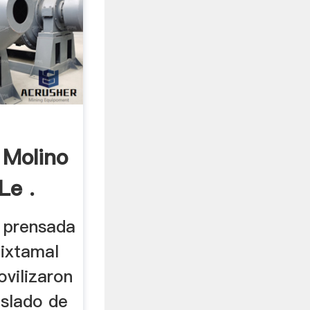
 Molino
Le .
ó prensada
nixtamal
ovilizaron
aslado de