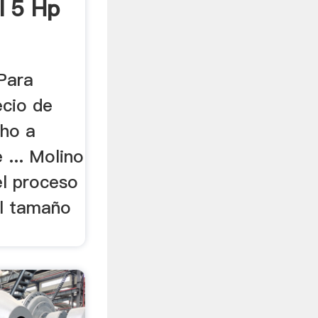
l 5 Hp
Para
ecio de
cho a
 ... Molino
el proceso
el tamaño