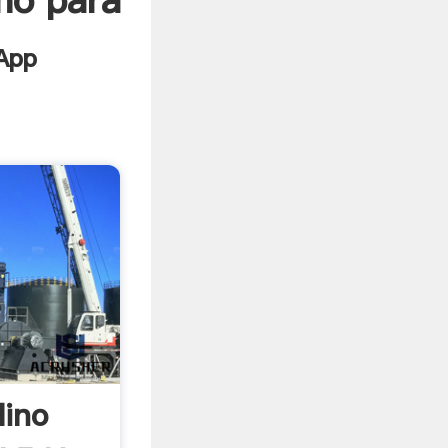
no para
lino