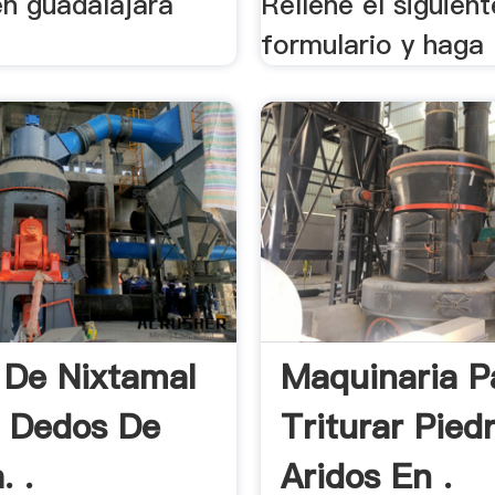
en guadalajara
Rellene el siguient
formulario y haga .
 De Nixtamal
Maquinaria P
a Dedos De
Triturar Pied
. .
Aridos En .