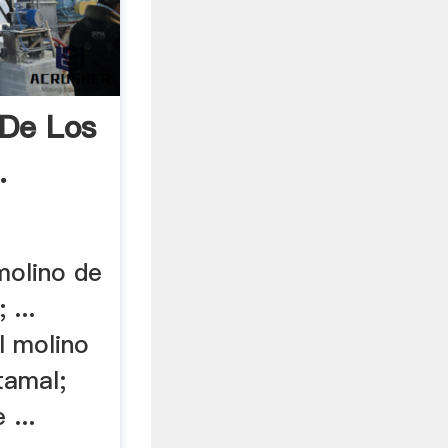
 De Los
.
molino de
 ...
l molino
tamal;
 ...