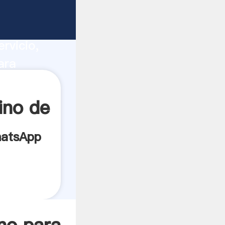
mal
ucción,
rvicio,
ara
res a
ino de