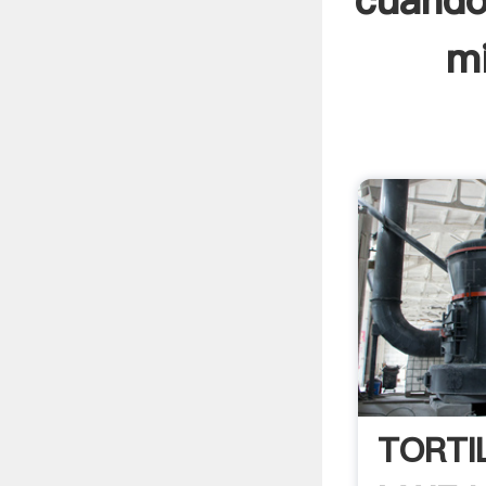
cuando
mi
TORTI