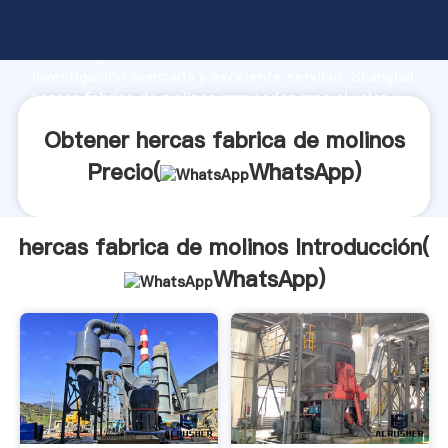
hercas fabrica de molinos fabricante Agarrando
fuerte capacidad de producción, fuerza de
investigación avanzada y excelente servicio, Shanghai
hercas fabrica de molinos proveedor crea el valor y
aporta valores a todos los clientes.
Obtener hercas fabrica de molinos
Precio(
WhatsApp
)
hercas fabrica de molinos Introducción(
WhatsApp
)