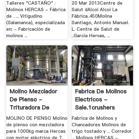
Talleres "CASTAÑO" :
20 Mar 2013Centre de
Molinos HERCAS - Fábrica
Salut dAlcoi Alcoi La
de . ... Vitigudino
Fàbrica..450Molina
(Salamanca), especializada
Santiago, Antonio Manuel.
en: - Fabricación de
L. Centre de Salut de
molinos ...
..García Hervas, ...
Molino Mezclador
Fabrica De Molinos
De Pienso -
Electricos -
Trituradora De
Sale.1crushers
Cono
MOLINO DE PIENSO Molino
Fabrica de Molinos y
de pienso con mezcladora
Chancadores Molinos de
para 1000kg marca Hercas
trigo tostado y ... Corredor
con motor eléctrico de 7,
... Molinos HERCAS -