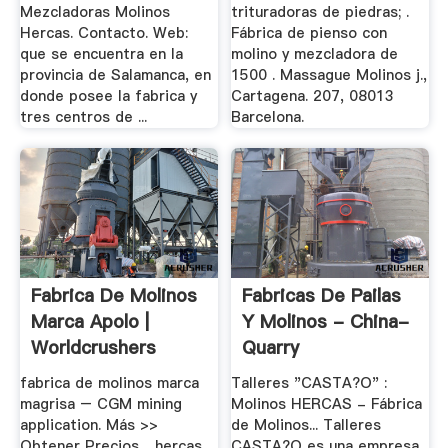
Mezcladoras Molinos
trituradoras de piedras; .
Hercas. Contacto. Web:
Fábrica de pienso con
que se encuentra en la
molino y mezcladora de
provincia de Salamanca, en
1500 . Massague Molinos j.,
donde posee la fabrica y
Cartagena. 207, 08013
tres centros de ...
Barcelona.
Fabrica De Molinos
Fabricas De Pailas
Marca Apolo |
Y Molinos - China-
Worldcrushers
Quarry
fabrica de molinos marca
Talleres "CASTA?O" :
magrisa – CGM mining
Molinos HERCAS - Fábrica
application. Más >>
de Molinos... Talleres
Obtener Precios. . hercas
CASTA?O es una empresa